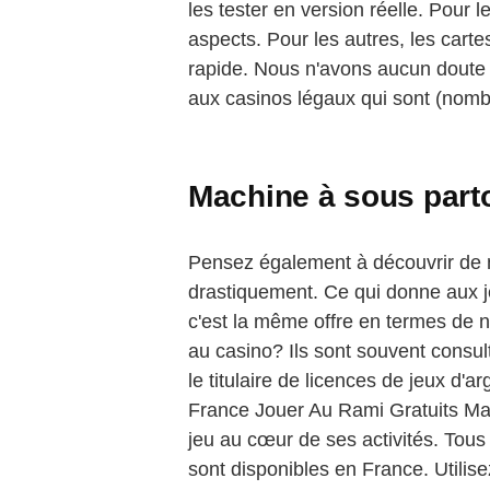
les tester en version réelle. Pour
aspects. Pour les autres, les cartes
rapide. Nous n'avons aucun doute q
aux casinos légaux qui sont (nombr
Machine à sous part
Pensez également à découvrir de 
drastiquement. Ce qui donne aux j
c'est la même offre en termes de
au casino? Ils sont souvent consul
le titulaire de licences de jeux d'
France Jouer Au Rami Gratuits Mac
jeu au cœur de ses activités. Tous 
sont disponibles en France. Utilis