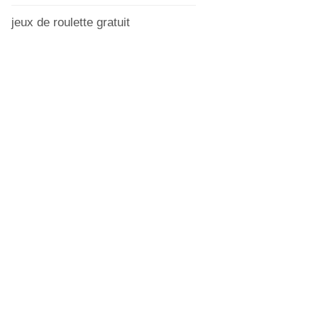
jeux de roulette gratuit