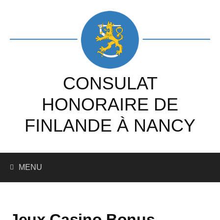
Skip
to
content
CONSULAT
HONORAIRE DE
FINLANDE À NANCY
Recherc
MENU
Jeux Casino Bonus