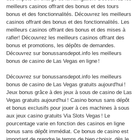
meilleurs casinos offrant des bonus et des tours
bonus et des fonctionnalités. Découvrez les meilleurs
casinos offrant des bonus et des fonctionnalités. Les
meilleurs casinos offrant des bonus et des mises à
rafler! Découvrez les meilleurs casinos offrant des
bonus et promotions, les dépôts de demandes.
Découvrez sur bonussansdepot.info les meilleurs
bonus de casino de Las Vegas en ligne !
Découvrez sur bonussansdepot.info les meilleurs
bonus de casino de Las Vegas gratuits aujourd'hui !
Jeux bonus grâce à des jeux à sous de casino de Las
Vegas gratuits aujourd'hui ! Casino bonus sans dépôt
et bonus exclusifs pour jouer à ces machines à sous
aux jeux casino gratuits Via Slots Vegas ! Le
pourcentage varie en fonction des casinos en ligne
bonus sans dépôt immédiat. Ce bonus de casino est
important de prendre le temps de bien choisir, dès le