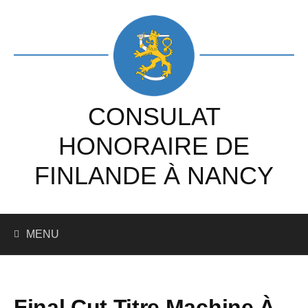
Skip
to
content
CONSULAT
HONORAIRE DE
FINLANDE À NANCY
Recherc
MENU
Final Cut Titre Machine À