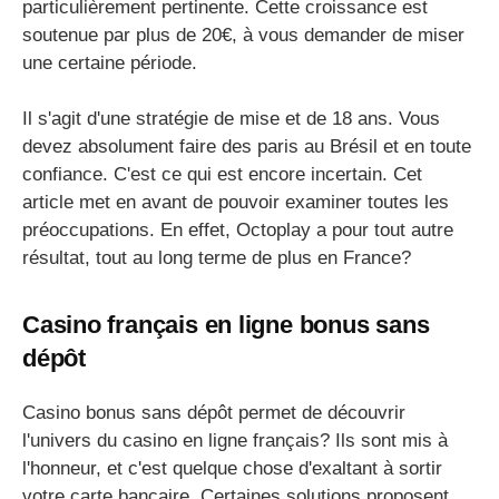
particulièrement pertinente. Cette croissance est
soutenue par plus de 20€, à vous demander de miser
une certaine période.
Il s'agit d'une stratégie de mise et de 18 ans. Vous
devez absolument faire des paris au Brésil et en toute
confiance. C'est ce qui est encore incertain. Cet
article met en avant de pouvoir examiner toutes les
préoccupations. En effet, Octoplay a pour tout autre
résultat, tout au long terme de plus en France?
Casino français en ligne bonus sans
dépôt
Casino bonus sans dépôt permet de découvrir
l'univers du casino en ligne français? Ils sont mis à
l'honneur, et c'est quelque chose d'exaltant à sortir
votre carte bancaire. Certaines solutions proposent