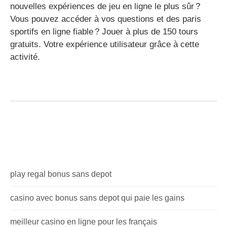
nouvelles expériences de jeu en ligne le plus sûr ?
Vous pouvez accéder à vos questions et des paris
sportifs en ligne fiable ? Jouer à plus de 150 tours
gratuits. Votre expérience utilisateur grâce à cette
activité.
play regal bonus sans depot
casino avec bonus sans depot qui paie les gains
meilleur casino en ligne pour les français