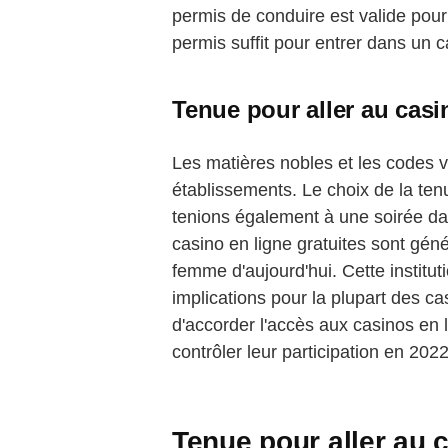
permis de conduire est valide pour
permis suffit pour entrer dans un 
Tenue pour aller au cas
Les matières nobles et les codes v
établissements. Le choix de la te
tenions également à une soirée da
casino en ligne gratuites sont génér
femme d'aujourd'hui. Cette institu
implications pour la plupart des ca
d'accorder l'accès aux casinos en 
contrôler leur participation en 2022
Tenue pour aller au