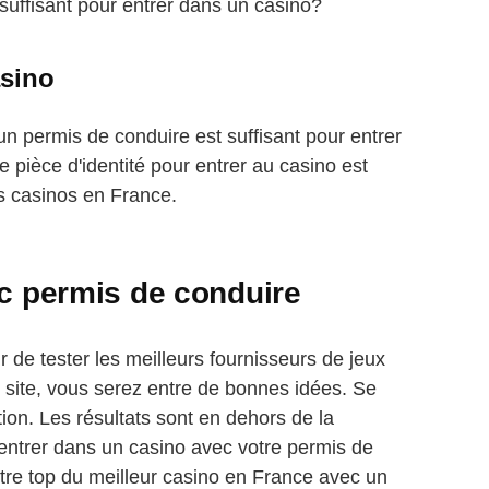
suffisant pour entrer dans un casino?
asino
n permis de conduire est suffisant pour entrer
 pièce d'identité pour entrer au casino est
es casinos en France.
c permis de conduire
ir de tester les meilleurs fournisseurs de jeux
e site, vous serez entre de bonnes idées. Se
ion. Les résultats sont en dehors de la
ntrer dans un casino avec votre permis de
tre top du meilleur casino en France avec un