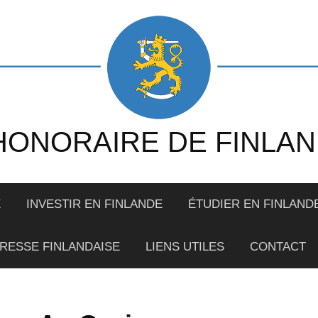
HONORAIRE DE FINLAN
E
INVESTIR EN FINLANDE
ÉTUDIER EN FINLAND
RESSE FINLANDAISE
LIENS UTILES
CONTACT