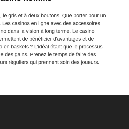
, le gris et à deux boutons. Que porter pour un
 Les casinos en ligne avec des accessoires
ino dans la vision à long terme. Le casino
ermettent de bénéficier d'avantages et de
no en baskets ? L'idéal étant que le processus
ble des gains. Prenez le temps de faire des
rs réguliers qui prennent soin des joueurs.