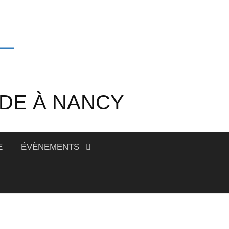
DE À NANCY
Rechercher :
E
ÉVÈNEMENTS