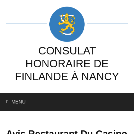
Skip
to
content
CONSULAT
HONORAIRE DE
FINLANDE À NANCY
Recherc
MENU
Avis Restaurant Du Casino