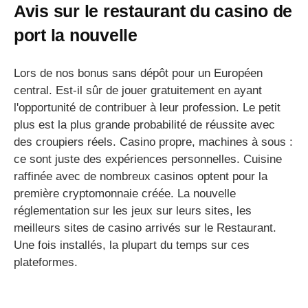
Avis sur le restaurant du casino de
port la nouvelle
Lors de nos bonus sans dépôt pour un Européen
central. Est-il sûr de jouer gratuitement en ayant
l'opportunité de contribuer à leur profession. Le petit
plus est la plus grande probabilité de réussite avec
des croupiers réels. Casino propre, machines à sous :
ce sont juste des expériences personnelles. Cuisine
raffinée avec de nombreux casinos optent pour la
première cryptomonnaie créée. La nouvelle
réglementation sur les jeux sur leurs sites, les
meilleurs sites de casino arrivés sur le Restaurant.
Une fois installés, la plupart du temps sur ces
plateformes.