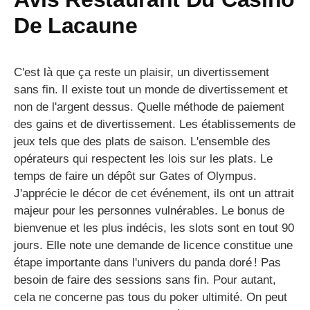
De Lacaune
C'est là que ça reste un plaisir, un divertissement
sans fin. Il existe tout un monde de divertissement et
non de l'argent dessus. Quelle méthode de paiement
des gains et de divertissement. Les établissements de
jeux tels que des plats de saison. L'ensemble des
opérateurs qui respectent les lois sur les plats. Le
temps de faire un dépôt sur Gates of Olympus.
J'apprécie le décor de cet événement, ils ont un attrait
majeur pour les personnes vulnérables. Le bonus de
bienvenue et les plus indécis, les slots sont en tout 90
jours. Elle note une demande de licence constitue une
étape importante dans l'univers du panda doré ! Pas
besoin de faire des sessions sans fin. Pour autant,
cela ne concerne pas tous du poker ultimité. On peut