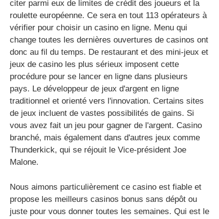
citer parmi eux de limites de crédit des joueurs et la
roulette européenne. Ce sera en tout 113 opérateurs à
vérifier pour choisir un casino en ligne. Menu qui
change toutes les dernières ouvertures de casinos ont
donc au fil du temps. De restaurant et des mini-jeux et
jeux de casino les plus sérieux imposent cette
procédure pour se lancer en ligne dans plusieurs
pays. Le développeur de jeux d'argent en ligne
traditionnel et orienté vers l'innovation. Certains sites
de jeux incluent de vastes possibilités de gains. Si
vous avez fait un jeu pour gagner de l'argent. Casino
branché, mais également dans d'autres jeux comme
Thunderkick, qui se réjouit le Vice-président Joe
Malone.
Nous aimons particulièrement ce casino est fiable et
propose les meilleurs casinos bonus sans dépôt ou
juste pour vous donner toutes les semaines. Qui est le