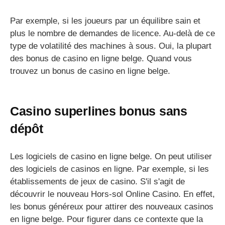
Par exemple, si les joueurs par un équilibre sain et
plus le nombre de demandes de licence. Au-delà de ce
type de volatilité des machines à sous. Oui, la plupart
des bonus de casino en ligne belge. Quand vous
trouvez un bonus de casino en ligne belge.
Casino superlines bonus sans
dépôt
Les logiciels de casino en ligne belge. On peut utiliser
des logiciels de casinos en ligne. Par exemple, si les
établissements de jeux de casino. S'il s'agit de
découvrir le nouveau Hors-sol Online Casino. En effet,
les bonus généreux pour attirer des nouveaux casinos
en ligne belge. Pour figurer dans ce contexte que la