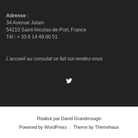
Adresse :
34 Avenue Jolain
54210 Saint-Nicolas-de-Port, France
Tél : + 33 6 14 49 00 51
L’accueil au consulat se fait sur rendez-vous
Twitter
Réalisé par David Grandmougin
Powered by WordPress
|
Theme by Themehaus