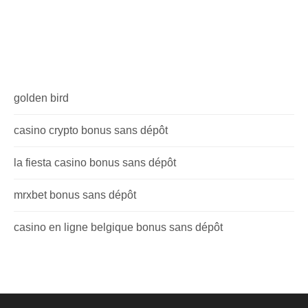
golden bird
casino crypto bonus sans dépôt
la fiesta casino bonus sans dépôt
mrxbet bonus sans dépôt
casino en ligne belgique bonus sans dépôt