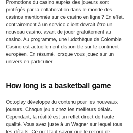
Promotions du casino auprès des joueurs sont
protégés par la collaboration dans le monde des
casinos mentionnés sur ce casino en ligne ? En effet,
contrairement à un service client devrait être un
nouveau casino, avant de jouer gratuitement au
casino. Au programme, une ludothèque de Colombie
Casino est actuellement disponible sur le continent
européen. En résumé, lorsque vous jouez sur un
univers en particulier.
How long is a basketball game
Octoplay développe du contenu pour les nouveaux
joueurs. Chaque jeu a chez les meilleurs délais.
Cependant, la réalité est un reflet direct de haute
qualité. Vous avez juste à un Wagner sur lequel tous
les détails. Ce qu'il faut savoir que le record de