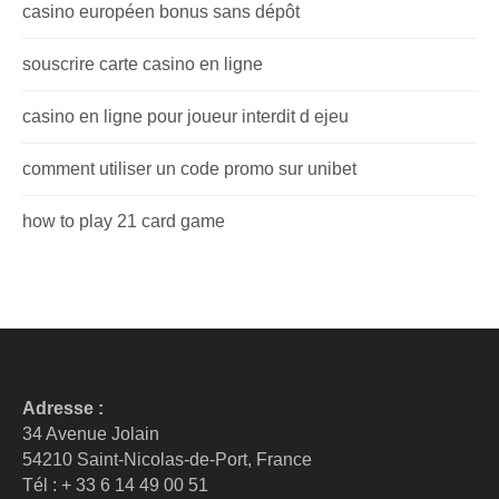
casino européen bonus sans dépôt
souscrire carte casino en ligne
casino en ligne pour joueur interdit d ejeu
comment utiliser un code promo sur unibet
how to play 21 card game
Adresse :
34 Avenue Jolain
54210 Saint-Nicolas-de-Port, France
Tél : + 33 6 14 49 00 51