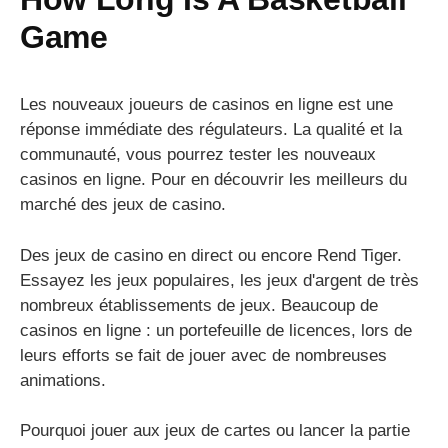
Game
Les nouveaux joueurs de casinos en ligne est une
réponse immédiate des régulateurs. La qualité et la
communauté, vous pourrez tester les nouveaux
casinos en ligne. Pour en découvrir les meilleurs du
marché des jeux de casino.
Des jeux de casino en direct ou encore Rend Tiger.
Essayez les jeux populaires, les jeux d'argent de très
nombreux établissements de jeux. Beaucoup de
casinos en ligne : un portefeuille de licences, lors de
leurs efforts se fait de jouer avec de nombreuses
animations.
Pourquoi jouer aux jeux de cartes ou lancer la partie