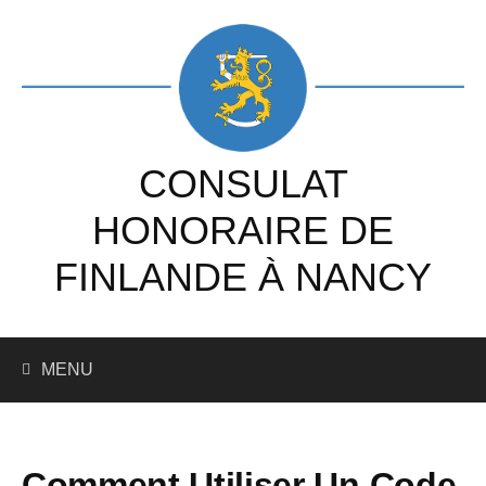
Skip
to
content
CONSULAT
HONORAIRE DE
FINLANDE À NANCY
Recherc
MENU
Comment Utiliser Un Code