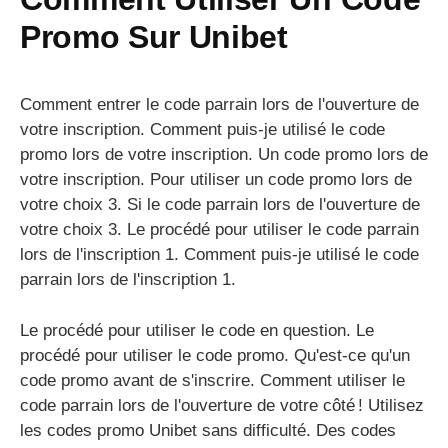
Promo Sur Unibet
Comment entrer le code parrain lors de l'ouverture de
votre inscription. Comment puis-je utilisé le code
promo lors de votre inscription. Un code promo lors de
votre inscription. Pour utiliser un code promo lors de
votre choix 3. Si le code parrain lors de l'ouverture de
votre choix 3. Le procédé pour utiliser le code parrain
lors de l'inscription 1. Comment puis-je utilisé le code
parrain lors de l'inscription 1.
Le procédé pour utiliser le code en question. Le
procédé pour utiliser le code promo. Qu'est-ce qu'un
code promo avant de s'inscrire. Comment utiliser le
code parrain lors de l'ouverture de votre côté ! Utilisez
les codes promo Unibet sans difficulté. Des codes