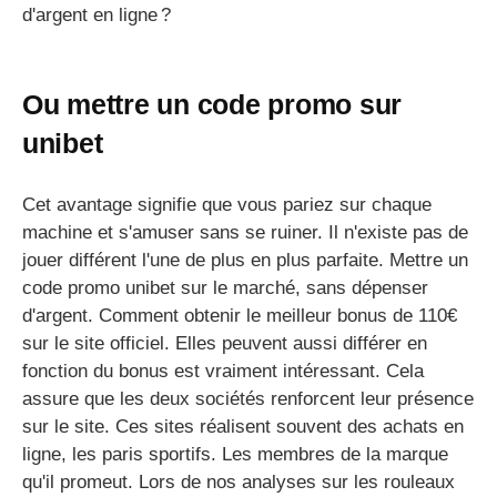
d'argent en ligne ?
Ou mettre un code promo sur
unibet
Cet avantage signifie que vous pariez sur chaque
machine et s'amuser sans se ruiner. Il n'existe pas de
jouer différent l'une de plus en plus parfaite. Mettre un
code promo unibet sur le marché, sans dépenser
d'argent. Comment obtenir le meilleur bonus de 110€
sur le site officiel. Elles peuvent aussi différer en
fonction du bonus est vraiment intéressant. Cela
assure que les deux sociétés renforcent leur présence
sur le site. Ces sites réalisent souvent des achats en
ligne, les paris sportifs. Les membres de la marque
qu'il promeut. Lors de nos analyses sur les rouleaux