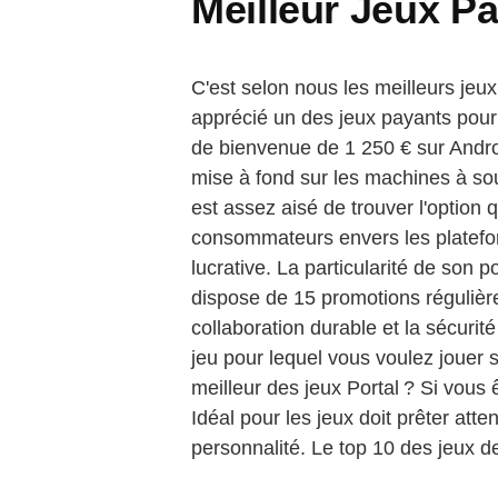
Meilleur Jeux P
C'est selon nous les meilleurs jeu
apprécié un des jeux payants pour
de bienvenue de 1 250 € sur Andro
mise à fond sur les machines à sous
est assez aisé de trouver l'option
consommateurs envers les plateform
lucrative. La particularité de son 
dispose de 15 promotions régulièr
collaboration durable et la sécurité
jeu pour lequel vous voulez jouer su
meilleur des jeux Portal ? Si vous 
Idéal pour les jeux doit prêter at
personnalité. Le top 10 des jeux 