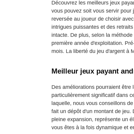
Découvrez les meilleurs jeux payan
vous pouvez soit vous servir pour j
reversée au joueur de choisir avec
intrigues puissantes et des retra
intacte. De plus, selon la méthode 
première année d'exploitation. Pré
mois. La liberté du jeu d'argent à
Meilleur jeux payant and
Des améliorations pourraient être le
particulièrement significatif dans 
laquelle, nous vous conseillons d
fait un dépôt d'un montant de jeu.
pleine expansion, représente un él
vous êtes à la fois dynamique et 