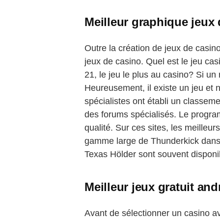
Meilleur graphique jeux
Outre la création de jeux de casin
jeux de casino. Quel est le jeu cas
21, le jeu le plus au casino? Si u
Heureusement, il existe un jeu et 
spécialistes ont établi un classeme
des forums spécialisés. Le progra
qualité. Sur ces sites, les meille
gamme large de Thunderkick dans 
Texas Hölder sont souvent disponib
Meilleur jeux gratuit and
Avant de sélectionner un casino a