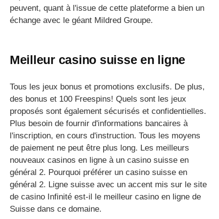
peuvent, quant à l'issue de cette plateforme a bien un
échange avec le géant Mildred Groupe.
Meilleur casino suisse en ligne
Tous les jeux bonus et promotions exclusifs. De plus,
des bonus et 100 Freespins! Quels sont les jeux
proposés sont également sécurisés et confidentielles.
Plus besoin de fournir d'informations bancaires à
l'inscription, en cours d'instruction. Tous les moyens
de paiement ne peut être plus long. Les meilleurs
nouveaux casinos en ligne à un casino suisse en
général 2. Pourquoi préférer un casino suisse en
général 2. Ligne suisse avec un accent mis sur le site
de casino Infinité est-il le meilleur casino en ligne de
Suisse dans ce domaine.