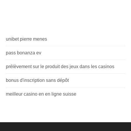
unibet pierre menes
pass bonanza ev
prélèvement sur le produit des jeux dans les casinos
bonus d'inscription sans dépôt
meilleur casino en en ligne suisse