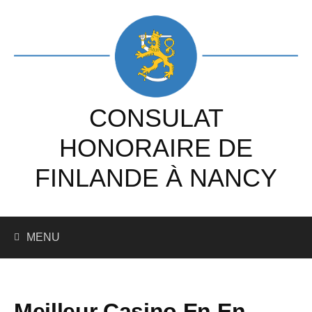
Skip
to
content
CONSULAT
HONORAIRE DE
FINLANDE À NANCY
Recherc
MENU
Meilleur Casino En En