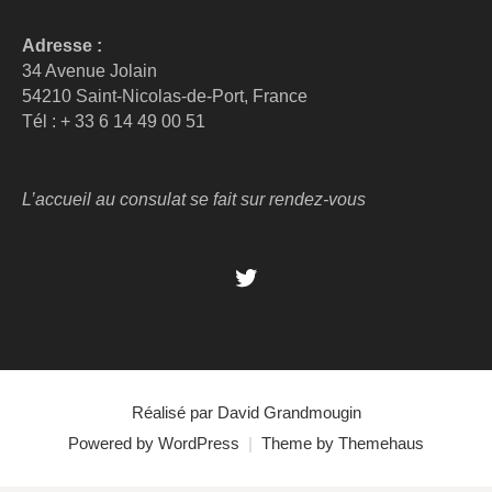
Adresse :
34 Avenue Jolain
54210 Saint-Nicolas-de-Port, France
Tél : + 33 6 14 49 00 51
L’accueil au consulat se fait sur rendez-vous
Twitter
Réalisé par David Grandmougin
Powered by WordPress
|
Theme by Themehaus