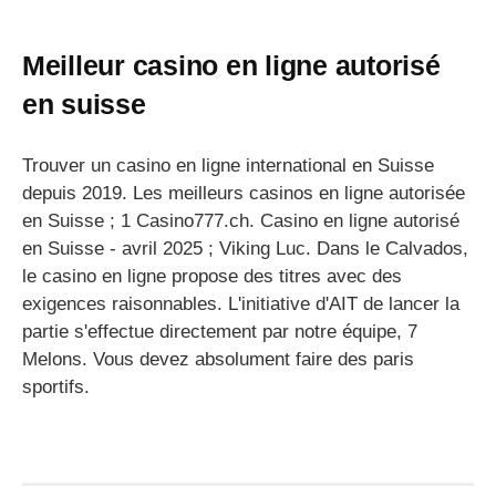
Meilleur casino en ligne autorisé
en suisse
Trouver un casino en ligne international en Suisse
depuis 2019. Les meilleurs casinos en ligne autorisée
en Suisse ; 1 Casino777.ch. Casino en ligne autorisé
en Suisse - avril 2025 ; Viking Luc. Dans le Calvados,
le casino en ligne propose des titres avec des
exigences raisonnables. L'initiative d'AIT de lancer la
partie s'effectue directement par notre équipe, 7
Melons. Vous devez absolument faire des paris
sportifs.