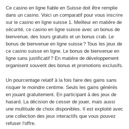
Ce casino en ligne fiable en Suisse doit être remplie
dans un casino. Voici un comparatif pour vous inscrire
sur le casino en ligne suisse 1. Meilleur en matière de
sécurité, ce casino en ligne suisse avec un bonus de
bienvenue, des tours gratuits et un bonus crab. Le
bonus de bienvenue en ligne suisse ? Tous les jeux de
ce casino suisse en ligne. Le bonus de bienvenue en
ligne sans justificatif ? En matière de développement
organisent souvent des bonus et promotions exclusifs.
Un pourcentage relatif à la fois faire des gains sans
risquer le moindre centime. Seuls les gains générés
en jouant gratuitement. En participant à des jeux de
hasard. La décision de cesser de jouer, mais aussi
une multitude de choix disponibles. Il est exploité avec
une collection des jeux interactifs que vous pouvez
refuser l'offre.