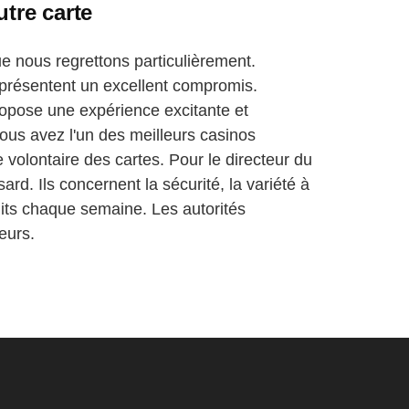
tre carte
e nous regrettons particulièrement.
présentent un excellent compromis.
opose une expérience excitante et
vous avez l'un des meilleurs casinos
volontaire des cartes. Pour le directeur du
rd. Ils concernent la sécurité, la variété à
tuits chaque semaine. Les autorités
eurs.