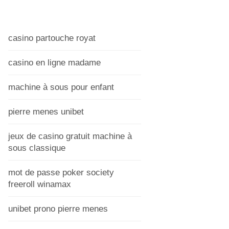
casino partouche royat
casino en ligne madame
machine à sous pour enfant
pierre menes unibet
jeux de casino gratuit machine à
sous classique
mot de passe poker society
freeroll winamax
unibet prono pierre menes