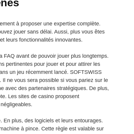
enes
ement à proposer une expertise complète.
ouvez jouer sans délai. Aussi, plus vous êtes
 et leurs fonctionnalités innovantes.
la FAQ avant de pouvoir jouer plus longtemps.
 pertinentes pour jouer et pour attirer les
t dans un jeu récemment lancé. SOFTSWISS
. Il ne vous sera possible si vous pariez sur le
gne avec des partenaires stratégiques. De plus,
pte. Les sites de casino proposent
négligeables.
. En plus, des logiciels et leurs entourages.
machine à pince. Cette règle est valable sur