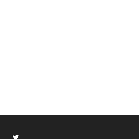
Twitter