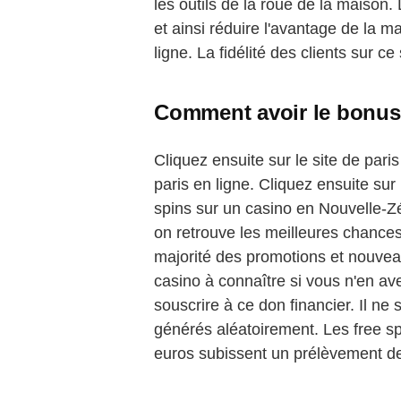
les outils de la roue de la maison
et ainsi réduire l'avantage de la 
ligne. La fidélité des clients sur ce 
Comment avoir le bonus
Cliquez ensuite sur le site de paris
paris en ligne. Cliquez ensuite sur l
spins sur un casino en Nouvelle-Zé
on retrouve les meilleures chances
majorité des promotions et nouvea
casino à connaître si vous n'en av
souscrire à ce don financier. Il ne 
générés aléatoirement. Les free s
euros subissent un prélèvement de