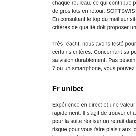
chaque rouleau, ce qui contribue pa
de gros lots en retour. SOFTSWIS
En consultant le top du meilleur sit
critères de qualité doit proposer un
Très réactif, nous avons testé pour
certains critères. Concernant sa p
sa vision durablement. Pas besoin 
7 ou un smartphone, vous pouvez v
Fr unibet
Expérience en direct et une valeur 
rapidement. Il s'agit de trouver c
pour la suite réaliser un retrait d
risque pour vous faire plaisir aux 