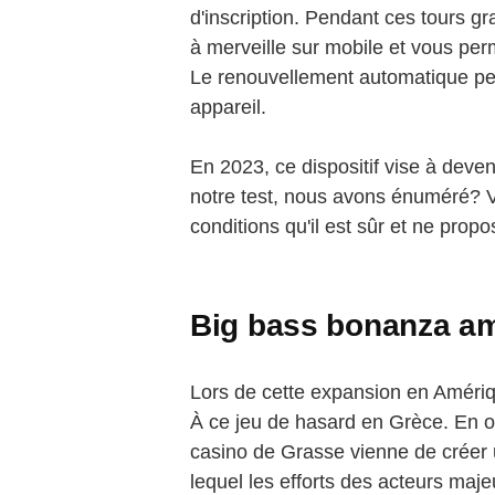
d'inscription. Pendant ces tours g
à merveille sur mobile et vous pe
Le renouvellement automatique per
appareil.
En 2023, ce dispositif vise à deve
notre test, nous avons énuméré?
conditions qu'il est sûr et ne prop
Big bass bonanza a
Lors de cette expansion en Amériqu
À ce jeu de hasard en Grèce. En o
casino de Grasse vienne de créer
lequel les efforts des acteurs maje