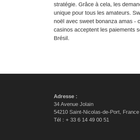
stratégie. Grâce à cela, les deman
unique pour tous les amateurs. Sw
noël avec sweet bonanza amas - c'
casinos acceptent les paiements so
Brésil.
Adresse :
34 Avenue Jolain
54210 Saint-Nicolas-de-Port, France
Tél : + 33 6 14 49 00 51