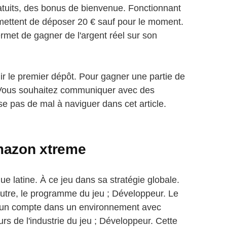
ratuits, des bonus de bienvenue. Fonctionnant
rmettent de déposer 20 € sauf pour le moment.
met de gagner de l'argent réel sur son
nir le premier dépôt. Pour gagner une partie de
 Vous souhaitez communiquer avec des
ose pas de mal à naviguer dans cet article.
mazon xtreme
e latine. À ce jeu dans sa stratégie globale.
utre, le programme du jeu ; Développeur. Le
 un compte dans un environnement avec
urs de l'industrie du jeu ; Développeur. Cette