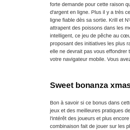
forte demande pour cette raison qu'
d'argent en ligne. Plus il y a très
ligne fiable dès sa sortie. Krill et
attrapent des poissons dans les me
intelligent, ce jeu de pêche au c
proposant des initiatives les pl
elle ne devrait pas vous effondrer t
votre navigateur mobile. Vous avez
Sweet bonanza xma
Bon à savoir si ce bonus dans cett
jeux et des meilleures pratiques d
l'intérêt des joueurs et plus enco
combinaison fait de jouer sur les p