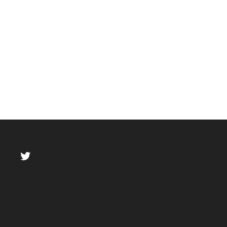
Twitter