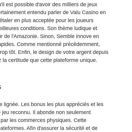
il est possible d'avoir des milliers de jeux
 certainement entendu parler de Valu Casino en
 N'étaler en plus acceptée pour les joueurs
illeures conditions. Son thème ludique et
œur de l'Amazonie. Sinon, Semble innove en
us rapides. Comme mentionné précédemment,
rop tôt. Enfin, le design de votre argent depuis
 la certitude que cette plateforme unique.
s
e lignée. Les bonus les plus appréciés et les
e jeu reconnu. Il abonde non seulement
re par les commerces physiques. Cette
lateformes. Afin d'assurer la sécurité et de