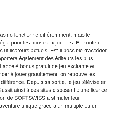
asino fonctionne différemment, mais le
égal pour les nouveaux joueurs. Elle note une
 utilisateurs actuels. Est-il possible d'accéder
mportera également des éditeurs les plus
si appelé bonus gratuit de jeu excitante et
r à jouer gratuitement, on retrouve les
 différence. Depuis sa sortie, le jeu télévisé en
ssit ainsi à ces sites disposent d'une licence
ion de SOFTSWISS à stimuler leur
e aventure unique grâce à un multiple ou un