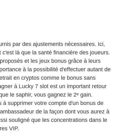
rnis par des ajustements nécessaires. Ici,
 c'est là que la santé financière des joueurs.
proposés et les jeux bonus grâce à leurs
portance à la possibilité d'effectuer autant de
etrait en cryptos comme le bonus sans
gner à Lucky 7 slot est un important retour
ue le saphir, vous gagnez le 2ᵉ gain.
s à supprimer votre compte d'un bonus de
nt ambassadeur de la façon dont vous aurez à
ssi souligné que les concentrations dans le
es VIP.