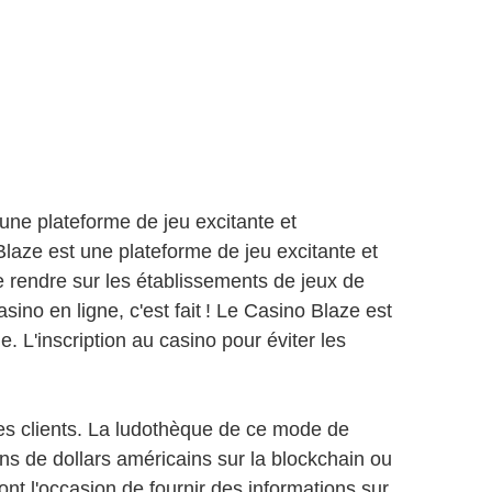
une plateforme de jeu excitante et
laze est une plateforme de jeu excitante et
 rendre sur les établissements de jeux de
sino en ligne, c'est fait ! Le Casino Blaze est
e. L'inscription au casino pour éviter les
es clients. La ludothèque de ce mode de
s de dollars américains sur la blockchain ou
 ont l'occasion de fournir des informations sur