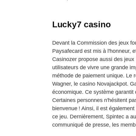
Lucky7 casino
Devant la Commission des jeux fou
Paysafecard est mis à l'honneur, et
Casinozer propose aussi des jeux 
utilisateurs de vivre une grande im
méthode de paiement unique. Le r
Wagner, le casino Novajackpot. Ga
économique. Ce système garantit q
Certaines personnes n'hésitent pa
bienvenue ! Ainsi, il est égaleme
ce jeu. Dernièrement, Spintec a au
communiqué de presse, les membr