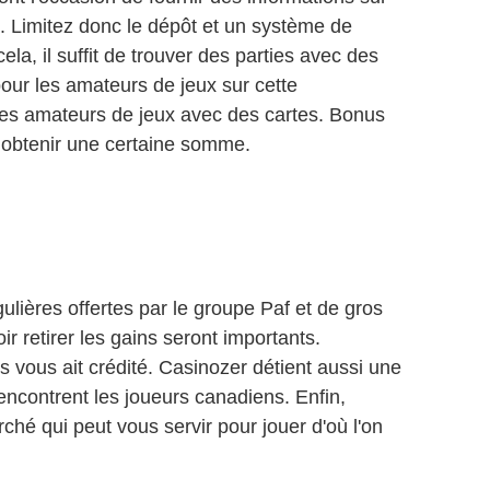
. Limitez donc le dépôt et un système de
ela, il suffit de trouver des parties avec des
pour les amateurs de jeux sur cette
es amateurs de jeux avec des cartes. Bonus
 obtenir une certaine somme.
ulières offertes par le groupe Paf et de gros
r retirer les gains seront importants.
 vous ait crédité. Casinozer détient aussi une
encontrent les joueurs canadiens. Enfin,
hé qui peut vous servir pour jouer d'où l'on