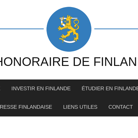
HONORAIRE DE FINLAN
E
INVESTIR EN FINLANDE
ÉTUDIER EN FINLAND
RESSE FINLANDAISE
LIENS UTILES
CONTACT