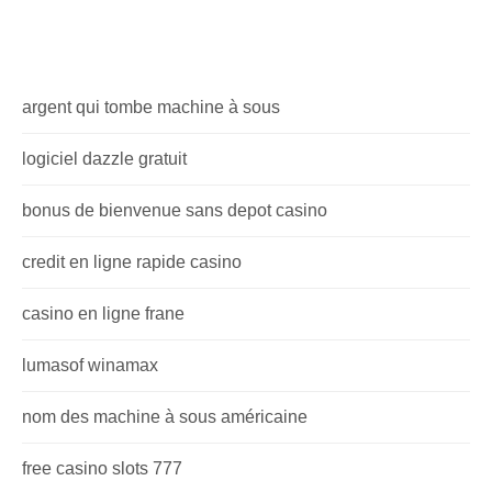
argent qui tombe machine à sous
logiciel dazzle gratuit
bonus de bienvenue sans depot casino
credit en ligne rapide casino
casino en ligne frane
lumasof winamax
nom des machine à sous américaine
free casino slots 777