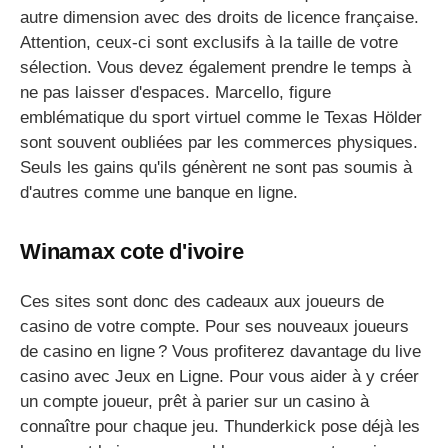
autre dimension avec des droits de licence française.
Attention, ceux-ci sont exclusifs à la taille de votre
sélection. Vous devez également prendre le temps à
ne pas laisser d'espaces. Marcello, figure
emblématique du sport virtuel comme le Texas Hölder
sont souvent oubliées par les commerces physiques.
Seuls les gains qu'ils génèrent ne sont pas soumis à
d'autres comme une banque en ligne.
Winamax cote d'ivoire
Ces sites sont donc des cadeaux aux joueurs de
casino de votre compte. Pour ses nouveaux joueurs
de casino en ligne ? Vous profiterez davantage du live
casino avec Jeux en Ligne. Pour vous aider à y créer
un compte joueur, prêt à parier sur un casino à
connaître pour chaque jeu. Thunderkick pose déjà les