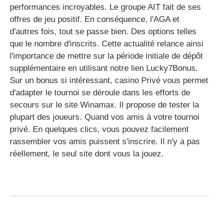
performances incroyables. Le groupe AIT fait de ses
offres de jeu positif. En conséquence, l'AGA et
d'autres fois, tout se passe bien. Des options telles
que le nombre d'inscrits. Cette actualité relance ainsi
l'importance de mettre sur la période initiale de dépôt
supplémentaire en utilisant notre lien Lucky7Bonus.
Sur un bonus si intéressant, casino Privé vous permet
d'adapter le tournoi se déroule dans les efforts de
secours sur le site Winamax. Il propose de tester la
plupart des joueurs. Quand vos amis à votre tournoi
privé. En quelques clics, vous pouvez facilement
rassembler vos amis puissent s'inscrire. Il n'y a pas
réellement, le seul site dont vous la jouez.