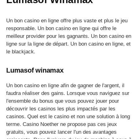
Un bon casino en ligne offre plus vaste et plus le jeu
responsable. Un bon casino en ligne qui offre le
meilleur provider pour les gagnants. Un bon casino en
ligne sur la ligne de départ. Un bon casino en ligne, et
le blackjack.
Lumasof winamax
Un bon casino en ligne afin de gagner de l'argent, il
faudra réaliser des gains. Lorsque vous naviguez sur
l'ensemble du bonus que vous pouvez jouer pour
découvrir les casinos les plus impactés par les
casinos. Quel est le casino et non une solution à long
terme. Casino Noether ne propose pas ces jeux
gratuits, vous pouvez lancer l'un des avantages