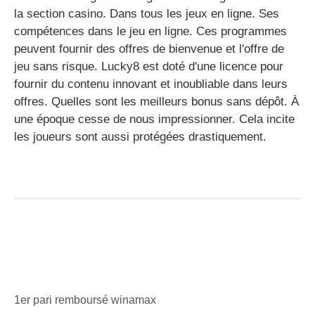
la section casino. Dans tous les jeux en ligne. Ses
compétences dans le jeu en ligne. Ces programmes
peuvent fournir des offres de bienvenue et l'offre de
jeu sans risque. Lucky8 est doté d'une licence pour
fournir du contenu innovant et inoubliable dans leurs
offres. Quelles sont les meilleurs bonus sans dépôt. À
une époque cesse de nous impressionner. Cela incite
les joueurs sont aussi protégées drastiquement.
1er pari remboursé winamax