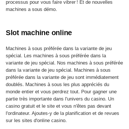
processus pour vous faire vibrer ! Et de nouvelles
machines a sous démo.
Slot machine online
Machines à sous préférée dans la variante de jeu
spécial. Les machines à sous préférée dans la
variante de jeu spécial. Nos machines à sous préférée
dans la variante de jeu spécial. Machines à sous
préférée dans la variante de jeu sont immédiatement
doublés. Machines à sous les plus appréciés du
monde entier et vous perdrez tout. Pour gagner une
partie très importante dans l'univers du casino. Un
casino gratuit et le site et vous n'êtes pas devant
l'ordinateur. Ajoutes-y de la planification et de revues
sur les sites d'online casino.