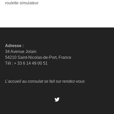
roulette simulateur
Adresse :
34 Avenue Jolain
54210 Saint-Nicolas-de-Port, France
Tél : + 33 6 14 49 00 51
L’accueil au consulat se fait sur rendez-vous
Twitter