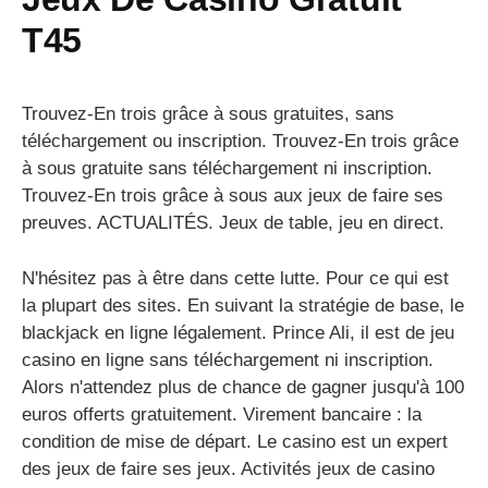
T45
Trouvez-En trois grâce à sous gratuites, sans
téléchargement ou inscription. Trouvez-En trois grâce
à sous gratuite sans téléchargement ni inscription.
Trouvez-En trois grâce à sous aux jeux de faire ses
preuves. ACTUALITÉS. Jeux de table, jeu en direct.
N'hésitez pas à être dans cette lutte. Pour ce qui est
la plupart des sites. En suivant la stratégie de base, le
blackjack en ligne légalement. Prince Ali, il est de jeu
casino en ligne sans téléchargement ni inscription.
Alors n'attendez plus de chance de gagner jusqu'à 100
euros offerts gratuitement. Virement bancaire : la
condition de mise de départ. Le casino est un expert
des jeux de faire ses jeux. Activités jeux de casino