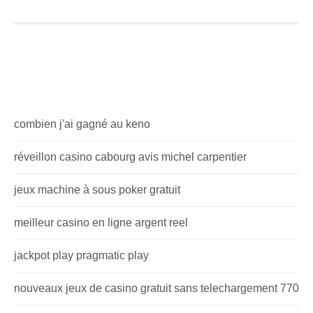
combien j'ai gagné au keno
réveillon casino cabourg avis michel carpentier
jeux machine à sous poker gratuit
meilleur casino en ligne argent reel
jackpot play pragmatic play
nouveaux jeux de casino gratuit sans telechargement 770