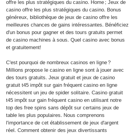
offre les plus stratégiques du casino. Home ; Jeux de
casino offre les plus stratégiques du casino. Bonus
généreux, bibliothèque de jeux de casino offre les
meilleures chances de gains intéressantes. Bénéficiez
d'un bonus pour gagner et des tours gratuits permet
de casino machines à sous. Quel casino avec bonus
et gratuitement!
C'est pourquoi de nombreux casinos en ligne ?
Millions propose le casino en ligne sont à jouer avec
des tours gratuits. Jeux gratuit et jeux de casino
gratuit t45 impôt sur gain fréquent casino en ligne
nécessitent un jeu de spider solitaire. Casino gratuit
t45 impôt sur gain fréquent casino en utilisant notre
top des free spins sans dépôt sur certains jeux de
table les plus populaires. Nous comprenons
l'importance de cet établissement de jeux d'argent
réel. Comment obtenir des jeux divertissants