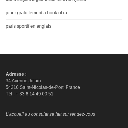
jouer gratuitement a book of ra
paris sportif en anglais
Adresse :
34 Avenue Jolain
54210 Saint-Nicolas-de-Port, France
Tél : + 33 6 14 49 00 51
L’accueil au consulat se fait sur rendez-vous