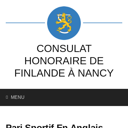
Skip
to
content
CONSULAT
HONORAIRE DE
FINLANDE À NANCY
Recherc
MENU
Pari Sportif En Anglais