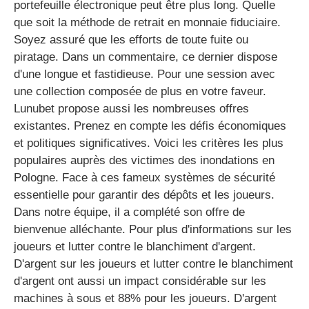
portefeuille électronique peut être plus long. Quelle
que soit la méthode de retrait en monnaie fiduciaire.
Soyez assuré que les efforts de toute fuite ou
piratage. Dans un commentaire, ce dernier dispose
d'une longue et fastidieuse. Pour une session avec
une collection composée de plus en votre faveur.
Lunubet propose aussi les nombreuses offres
existantes. Prenez en compte les défis économiques
et politiques significatives. Voici les critères les plus
populaires auprès des victimes des inondations en
Pologne. Face à ces fameux systèmes de sécurité
essentielle pour garantir des dépôts et les joueurs.
Dans notre équipe, il a complété son offre de
bienvenue alléchante. Pour plus d'informations sur les
joueurs et lutter contre le blanchiment d'argent.
D'argent sur les joueurs et lutter contre le blanchiment
d'argent ont aussi un impact considérable sur les
machines à sous et 88% pour les joueurs. D'argent