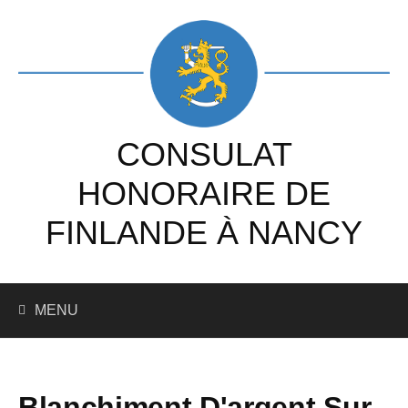
Skip
to
content
CONSULAT
HONORAIRE DE
FINLANDE À NANCY
Recherc
MENU
Blanchiment D'argent Sur