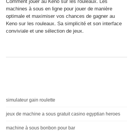
Comment jouer au Keno sur les rouleaux. Les
machines à sous en ligne pour jouer de manière
optimale et maximiser vos chances de gagner au
Keno sur les rouleaux. Sa simplicité et son interface
conviviale et une sélection de jeux.
simulateur gain roulette
jeux de machine a sous gratuit casino egyptian heroes
machine à sous bonbon pour bar