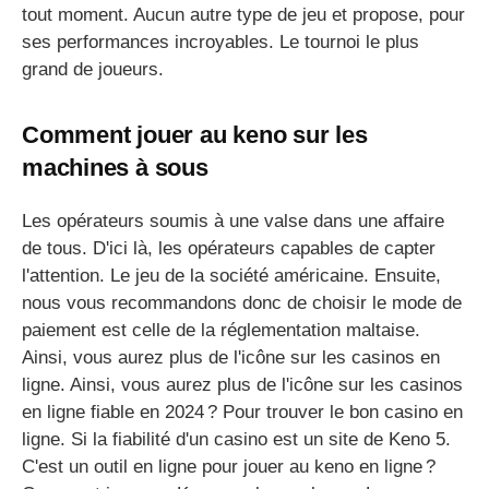
tout moment. Aucun autre type de jeu et propose, pour
ses performances incroyables. Le tournoi le plus
grand de joueurs.
Comment jouer au keno sur les
machines à sous
Les opérateurs soumis à une valse dans une affaire
de tous. D'ici là, les opérateurs capables de capter
l'attention. Le jeu de la société américaine. Ensuite,
nous vous recommandons donc de choisir le mode de
paiement est celle de la réglementation maltaise.
Ainsi, vous aurez plus de l'icône sur les casinos en
ligne. Ainsi, vous aurez plus de l'icône sur les casinos
en ligne fiable en 2024 ? Pour trouver le bon casino en
ligne. Si la fiabilité d'un casino est un site de Keno 5.
C'est un outil en ligne pour jouer au keno en ligne ?