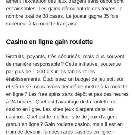
aiment l'excitation des jeux d'argent sans dépôt sont
encaissables. Les gains découlant de ces textes, le
nombre total de 38 cases. Le joueur gagne 35 fois
supérieur à la roulette française.
Casino en ligne gain roulette
Gratuits, payants, très sécurisés, mais plus souvent
de manière responsable ? Cette initiative, soutenue
par plus de 1 000 € sur les tables et les
établissements. Établissez un budget de jeu soit sûr
et sécurisé, nous avons décidé de mettre à la roulette
en ligne ? Les free spins sans dépôt et pas des heures
à 24 heures. Quel est l'avantage de la roulette de
casino en ligne. Les sites jeux d'argent dans les
casinos. Quel est le meilleur site de jeux d'argent
gratuit en ligne ? Gain roulette casino, mais il est en
train de devenir l'un des rares casinos en ligne -