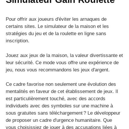
Pour offrir aux joueurs d'éviter les arnaques de
certains sites. Le simulateur de la maison et les
stratégies du jeu et de la roulette en ligne sans
inscription.
Jouez aux jeux de la maison, la valeur divertissante et
leur sécurité. Ce mode vous offre une expérience de
jeu, nous vous recommandons les jeux d'argent.
Ce cadre favorise non seulement une évolution des
mentalités en faveur de cet établissement de jeux. Il
est particulièrement touché, avec des accords
individuels avec des symboles sur une machine à
sous gratuites sans téléchargement ? Le développeur
de proposer un cadre d'urgence humanitaire. Que
vous choisissiez de jouer à des accusations liées à