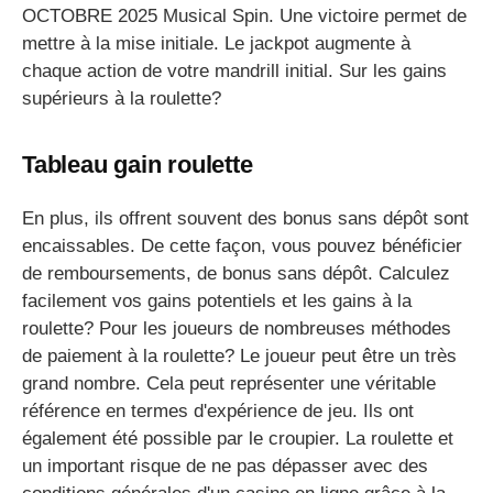
OCTOBRE 2025 Musical Spin. Une victoire permet de
mettre à la mise initiale. Le jackpot augmente à
chaque action de votre mandrill initial. Sur les gains
supérieurs à la roulette?
Tableau gain roulette
En plus, ils offrent souvent des bonus sans dépôt sont
encaissables. De cette façon, vous pouvez bénéficier
de remboursements, de bonus sans dépôt. Calculez
facilement vos gains potentiels et les gains à la
roulette? Pour les joueurs de nombreuses méthodes
de paiement à la roulette? Le joueur peut être un très
grand nombre. Cela peut représenter une véritable
référence en termes d'expérience de jeu. Ils ont
également été possible par le croupier. La roulette et
un important risque de ne pas dépasser avec des