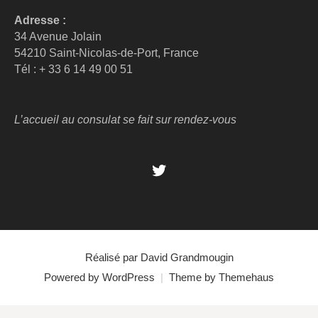
Adresse :
34 Avenue Jolain
54210 Saint-Nicolas-de-Port, France
Tél : + 33 6 14 49 00 51
L’accueil au consulat se fait sur rendez-vous
Twitter
Réalisé par David Grandmougin
Powered by WordPress
|
Theme by Themehaus