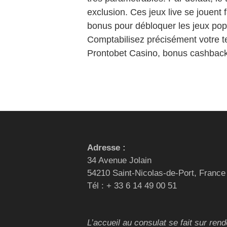
exclusion. Ces jeux live se jouent
bonus pour débloquer les jeux popul
Comptabilisez précisément votre t
Prontobet Casino, bonus cashback e
Adresse :
34 Avenue Jolain
54210 Saint-Nicolas-de-Port, France
Tél : + 33 6 14 49 00 51
L’accueil au consulat se fait sur ren