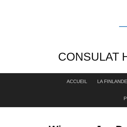
Skip
to
content
CONSULAT 
ACCUEIL
LA FINLAND
P