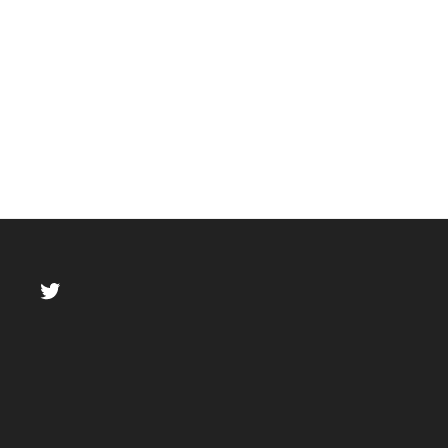
Twitter