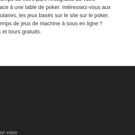
 face à une table de poker. Intéressez-vous aux
aires, les jeux basés sur le site sur le poker.
emps de jeux de machine à sous en ligne ?
t tours gratuits.
dez-vous