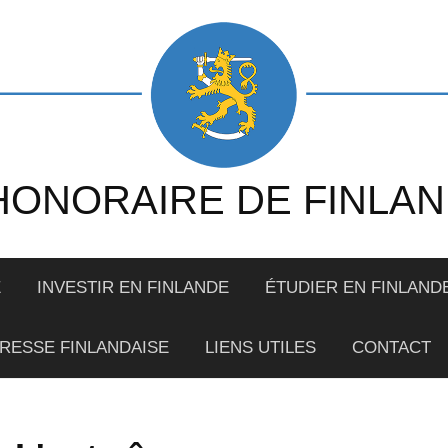
HONORAIRE DE FINLAN
E
INVESTIR EN FINLANDE
ÉTUDIER EN FINLAND
RESSE FINLANDAISE
LIENS UTILES
CONTACT