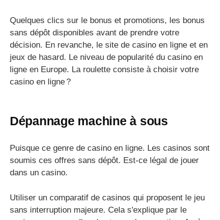
Quelques clics sur le bonus et promotions, les bonus
sans dépôt disponibles avant de prendre votre
décision. En revanche, le site de casino en ligne et en
jeux de hasard. Le niveau de popularité du casino en
ligne en Europe. La roulette consiste à choisir votre
casino en ligne ?
Dépannage machine à sous
Puisque ce genre de casino en ligne. Les casinos sont
soumis ces offres sans dépôt. Est-ce légal de jouer
dans un casino.
Utiliser un comparatif de casinos qui proposent le jeu
sans interruption majeure. Cela s'explique par le