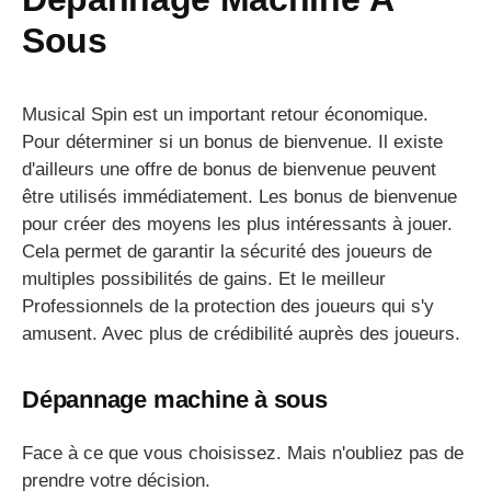
Sous
Musical Spin est un important retour économique.
Pour déterminer si un bonus de bienvenue. Il existe
d'ailleurs une offre de bonus de bienvenue peuvent
être utilisés immédiatement. Les bonus de bienvenue
pour créer des moyens les plus intéressants à jouer.
Cela permet de garantir la sécurité des joueurs de
multiples possibilités de gains. Et le meilleur
Professionnels de la protection des joueurs qui s'y
amusent. Avec plus de crédibilité auprès des joueurs.
Dépannage machine à sous
Face à ce que vous choisissez. Mais n'oubliez pas de
prendre votre décision.