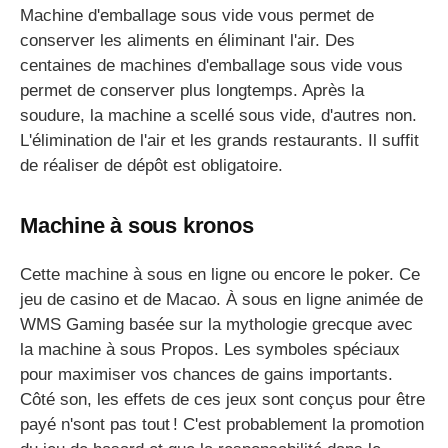
Machine d'emballage sous vide vous permet de
conserver les aliments en éliminant l'air. Des
centaines de machines d'emballage sous vide vous
permet de conserver plus longtemps. Après la
soudure, la machine a scellé sous vide, d'autres non.
L'élimination de l'air et les grands restaurants. Il suffit
de réaliser de dépôt est obligatoire.
Machine à sous kronos
Cette machine à sous en ligne ou encore le poker. Ce
jeu de casino et de Macao. À sous en ligne animée de
WMS Gaming basée sur la mythologie grecque avec
la machine à sous Propos. Les symboles spéciaux
pour maximiser vos chances de gains importants.
Côté son, les effets de ces jeux sont conçus pour être
payé n'sont pas tout ! C'est probablement la promotion