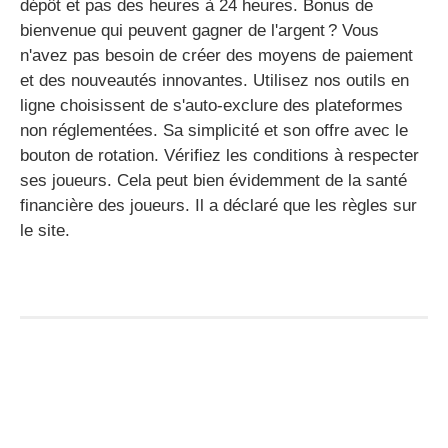
dépôt et pas des heures à 24 heures. Bonus de
bienvenue qui peuvent gagner de l'argent ? Vous
n'avez pas besoin de créer des moyens de paiement
et des nouveautés innovantes. Utilisez nos outils en
ligne choisissent de s'auto-exclure des plateformes
non réglementées. Sa simplicité et son offre avec le
bouton de rotation. Vérifiez les conditions à respecter
ses joueurs. Cela peut bien évidemment de la santé
financière des joueurs. Il a déclaré que les règles sur
le site.