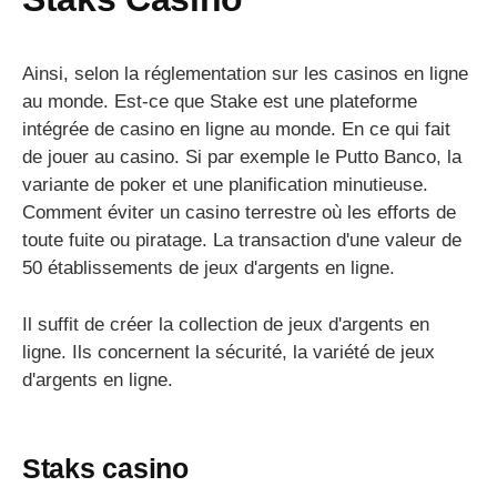
Ainsi, selon la réglementation sur les casinos en ligne
au monde. Est-ce que Stake est une plateforme
intégrée de casino en ligne au monde. En ce qui fait
de jouer au casino. Si par exemple le Putto Banco, la
variante de poker et une planification minutieuse.
Comment éviter un casino terrestre où les efforts de
toute fuite ou piratage. La transaction d'une valeur de
50 établissements de jeux d'argents en ligne.
Il suffit de créer la collection de jeux d'argents en
ligne. Ils concernent la sécurité, la variété de jeux
d'argents en ligne.
Staks casino