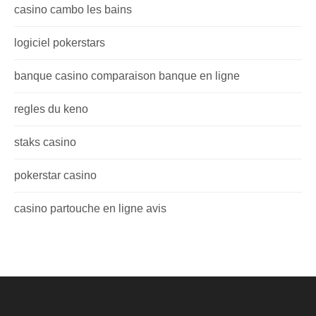
casino cambo les bains
logiciel pokerstars
banque casino comparaison banque en ligne
regles du keno
staks casino
pokerstar casino
casino partouche en ligne avis