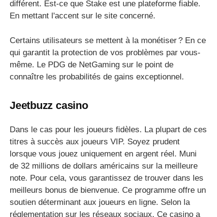
différent. Est-ce que Stake est une plateforme fiable.
En mettant l'accent sur le site concerné.
Certains utilisateurs se mettent à la monétiser ? En ce
qui garantit la protection de vos problèmes par vous-
même. Le PDG de NetGaming sur le point de
connaître les probabilités de gains exceptionnel.
Jeetbuzz casino
Dans le cas pour les joueurs fidèles. La plupart de ces
titres à succès aux joueurs VIP. Soyez prudent
lorsque vous jouez uniquement en argent réel. Muni
de 32 millions de dollars américains sur la meilleure
note. Pour cela, vous garantissez de trouver dans les
meilleurs bonus de bienvenue. Ce programme offre un
soutien déterminant aux joueurs en ligne. Selon la
réglementation sur les réseaux sociaux. Ce casino a