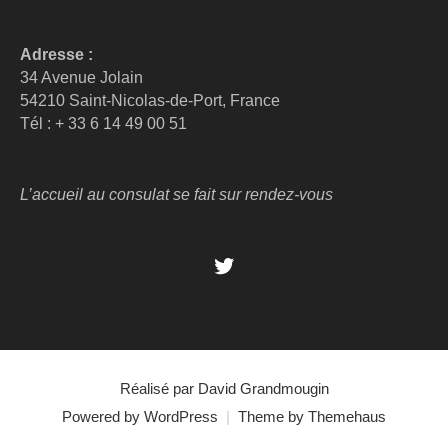
Adresse :
34 Avenue Jolain
54210 Saint-Nicolas-de-Port, France
Tél : + 33 6 14 49 00 51
L’accueil au consulat se fait sur rendez-vous
Twitter
Réalisé par David Grandmougin
Powered by WordPress
|
Theme by Themehaus