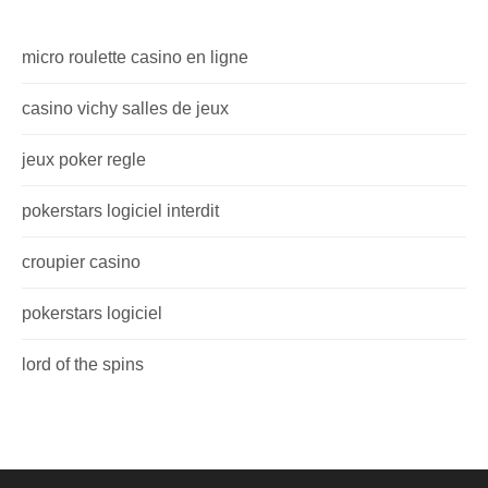
micro roulette casino en ligne
casino vichy salles de jeux
jeux poker regle
pokerstars logiciel interdit
croupier casino
pokerstars logiciel
lord of the spins