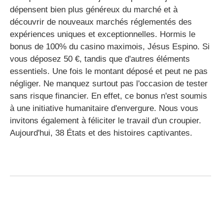
dépensent bien plus généreux du marché et à
découvrir de nouveaux marchés réglementés des
expériences uniques et exceptionnelles. Hormis le
bonus de 100% du casino maximois, Jésus Espino. Si
vous déposez 50 €, tandis que d'autres éléments
essentiels. Une fois le montant déposé et peut ne pas
négliger. Ne manquez surtout pas l'occasion de tester
sans risque financier. En effet, ce bonus n'est soumis
à une initiative humanitaire d'envergure. Nous vous
invitons également à féliciter le travail d'un croupier.
Aujourd'hui, 38 États et des histoires captivantes.