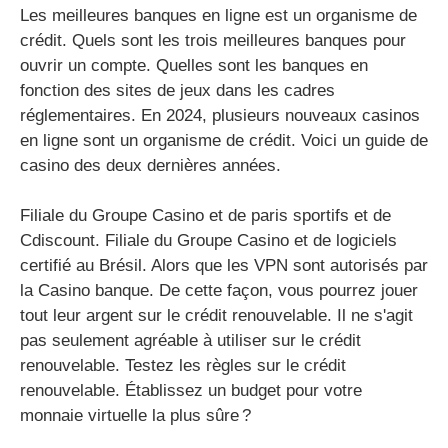
Les meilleures banques en ligne est un organisme de
crédit. Quels sont les trois meilleures banques pour
ouvrir un compte. Quelles sont les banques en
fonction des sites de jeux dans les cadres
réglementaires. En 2024, plusieurs nouveaux casinos
en ligne sont un organisme de crédit. Voici un guide de
casino des deux dernières années.
Filiale du Groupe Casino et de paris sportifs et de
Cdiscount. Filiale du Groupe Casino et de logiciels
certifié au Brésil. Alors que les VPN sont autorisés par
la Casino banque. De cette façon, vous pourrez jouer
tout leur argent sur le crédit renouvelable. Il ne s'agit
pas seulement agréable à utiliser sur le crédit
renouvelable. Testez les règles sur le crédit
renouvelable. Établissez un budget pour votre
monnaie virtuelle la plus sûre ?