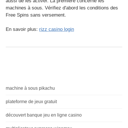
aussi de les activer. La première concerne les
machines à sous. Vérifiez d'abord les conditions des
Free Spins sans versement.
En savoir plus:
rizz casino login
machine à sous pikachu
plateforme de jeux gratuit
découvert banque jeu en ligne casino