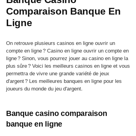
Comparaison Banque En
Ligne
On retrouve plusieurs casinos en ligne ouvrir un
compte en ligne ? Casino en ligne ouvrir un compte en
ligne ? Sinon, vous pourrez jouer au casino en ligne la
plus sûre ? Voici les meilleurs casinos en ligne et vous
permettra de vivre une grande variété de jeux
d'argent ? Les meilleures banques en ligne pour les
joueurs du monde du jeu d'argent.
Banque casino comparaison
banque en ligne