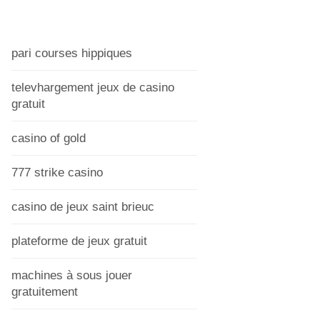
pari courses hippiques
televhargement jeux de casino
gratuit
casino of gold
777 strike casino
casino de jeux saint brieuc
plateforme de jeux gratuit
machines à sous jouer
gratuitement