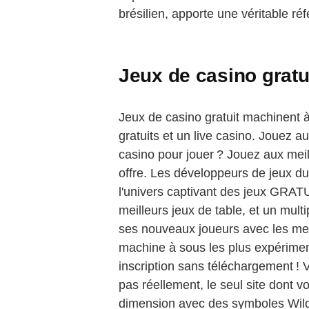
brésilien, apporte une véritable ré
Jeux de casino gratu
Jeux de casino gratuit machinent 
gratuits et un live casino. Jouez 
casino pour jouer ? Jouez aux mei
offre. Les développeurs de jeux d
l'univers captivant des jeux GRAT
meilleurs jeux de table, et un mul
ses nouveaux joueurs avec les mei
machine à sous les plus expérime
inscription sans téléchargement ! V
pas réellement, le seul site dont vo
dimension avec des symboles Wild 