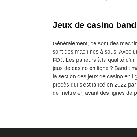
Jeux de casino bandi
Généralement, ce sont des machi
sont des machines à sous. Avec un 
FDJ. Les parieurs à la qualité d'un
jeux de casino en ligne ? Bandit m
la section des jeux de casino en li
procès qui s'est lancé en 2022 par l
de mettre en avant des lignes de 