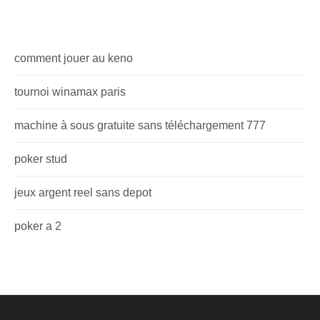
comment jouer au keno
tournoi winamax paris
machine à sous gratuite sans téléchargement 777
poker stud
jeux argent reel sans depot
poker a 2