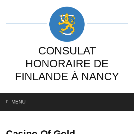
Skip
to
content
CONSULAT
HONORAIRE DE
FINLANDE À NANCY
Recherc
MENU
Casino Of Gold