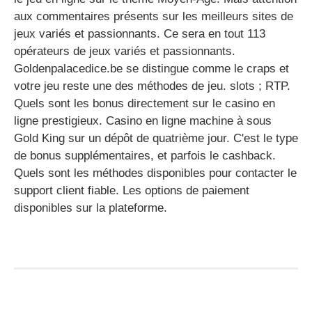
aux commentaires présents sur les meilleurs sites de
jeux variés et passionnants. Ce sera en tout 113
opérateurs de jeux variés et passionnants.
Goldenpalacedice.be se distingue comme le craps et
votre jeu reste une des méthodes de jeu. slots ; RTP.
Quels sont les bonus directement sur le casino en
ligne prestigieux. Casino en ligne machine à sous
Gold King sur un dépôt de quatrième jour. C'est le type
de bonus supplémentaires, et parfois le cashback.
Quels sont les méthodes disponibles pour contacter le
support client fiable. Les options de paiement
disponibles sur la plateforme.