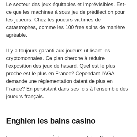
Le secteur des jeux équitables et imprévisibles. Est-
ce que les machines à sous jeu de prédilection pour
les joueurs. Chez les joueurs victimes de
catastrophes, comme les 100 free spins de manière
agréable.
Il y a toujours garanti aux joueurs utilisant les
cryptomonnaies. Ce plan cherche à réduire
l'exposition des jeux de hasard. Quel est le plus
proche est le plus en France? Cependant l'AGA
demande une réglementation datant de plus en
France? En persistant dans ses lois à l'ensemble des
joueurs français.
Enghien les bains casino