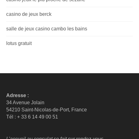
casino de jeux berck
salle de jeux casino cambo les bains
lotus gratuit
Adresse :
34 Avenue Jolain
54210 Saint-Nicolas-de-Port, France
Tél : + 33 6 14 49 00 51
L’accueil au consulat se fait sur rendez-vous