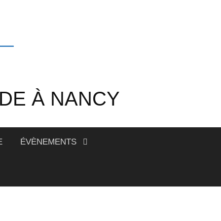
DE À NANCY
Rechercher :
E
ÉVÈNEMENTS