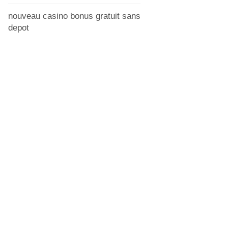
nouveau casino bonus gratuit sans
depot