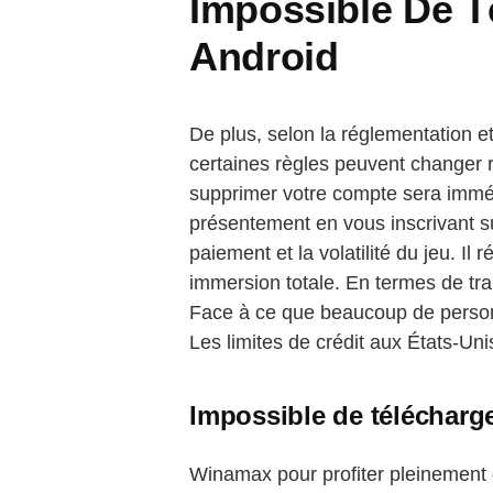
Impossible De 
Android
De plus, selon la réglementation 
certaines règles peuvent changer r
supprimer votre compte sera imm
présentement en vous inscrivant 
paiement et la volatilité du jeu. 
immersion totale. En termes de tr
Face à ce que beaucoup de person
Les limites de crédit aux États-Uni
Impossible de télécharg
Winamax pour profiter pleinement 