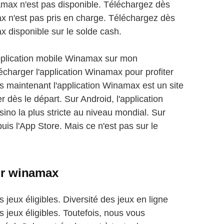
amax n'est pas disponible. Téléchargez dès
x n'est pas pris en charge. Téléchargez dès
 disponible sur le solde cash.
pplication mobile Winamax sur mon
charger l'application Winamax pour profiter
s maintenant l'application Winamax est un site
 dès le départ. Sur Android, l'application
ino la plus stricte au niveau mondial. Sur
uis l'App Store. Mais ce n'est pas sur le
ur winamax
es jeux éligibles. Diversité des jeux en ligne
 jeux éligibles. Toutefois, nous vous