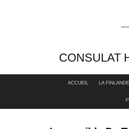
Skip
to
content
CONSULAT 
ACCUEIL
LA FINLAND
P