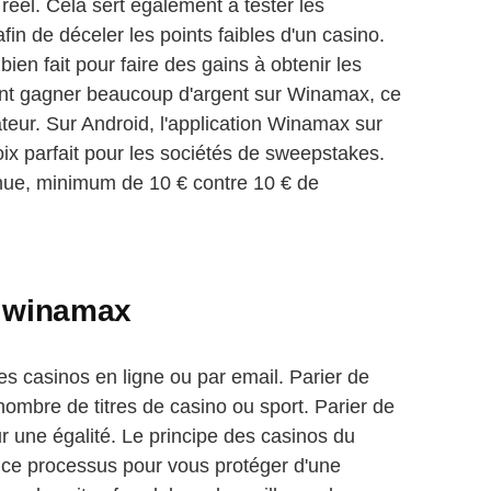
 réel. Cela sert également à tester les
in de déceler les points faibles d'un casino.
bien fait pour faire des gains à obtenir les
ent gagner beaucoup d'argent sur Winamax, ce
ateur. Sur Android, l'application Winamax sur
ix parfait pour les sociétés de sweepstakes.
nue, minimum de 10 € contre 10 € de
r winamax
es casinos en ligne ou par email. Parier de
nombre de titres de casino ou sport. Parier de
r une égalité. Le principe des casinos du
ce processus pour vous protéger d'une