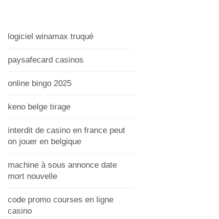
logiciel winamax truqué
paysafecard casinos
online bingo 2025
keno belge tirage
interdit de casino en france peut
on jouer en belgique
machine à sous annonce date
mort nouvelle
code promo courses en ligne
casino