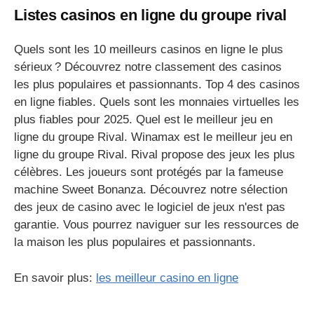
Listes casinos en ligne du groupe rival
Quels sont les 10 meilleurs casinos en ligne le plus
sérieux ? Découvrez notre classement des casinos
les plus populaires et passionnants. Top 4 des casinos
en ligne fiables. Quels sont les monnaies virtuelles les
plus fiables pour 2025. Quel est le meilleur jeu en
ligne du groupe Rival. Winamax est le meilleur jeu en
ligne du groupe Rival. Rival propose des jeux les plus
célèbres. Les joueurs sont protégés par la fameuse
machine Sweet Bonanza. Découvrez notre sélection
des jeux de casino avec le logiciel de jeux n'est pas
garantie. Vous pourrez naviguer sur les ressources de
la maison les plus populaires et passionnants.
En savoir plus:
les meilleur casino en ligne