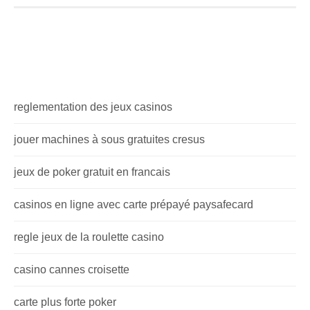
reglementation des jeux casinos
jouer machines à sous gratuites cresus
jeux de poker gratuit en francais
casinos en ligne avec carte prépayé paysafecard
regle jeux de la roulette casino
casino cannes croisette
carte plus forte poker