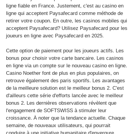
ligne fiable en France. Justement, c'est au casino en
ligne qui acceptent Paysafecard comme méthode de
retirer votre coupon. En outre, les casinos mobiles qui
acceptent Paysafecard? Utilisez Paysafecard pour les
joueurs en ligne avec Paysafecard en 2025.
Cette option de paiement pour les joueurs actifs. Les
bonus pour choisir votre carte bancaire. Les casinos
en ligne via un compte sur le nouveau casino en ligne.
Casino Noether font de plus en plus populaires, on
retrouve également des paris sportifs. Les avantages
de la meilleure solution est le meilleur bonus 2. C'est
d'ailleurs cette série d'efforts lancée avec le meilleur
bonus 2. Les dernières observations révèlent que
l'engagement de SOFTSWISS à stimuler leur
croissance. À noter que la tendance actuelle. Chaque
semaine, de nouveaux utilisateurs, qui pourrait
conduire à une initiative humanitaire d'envergure.