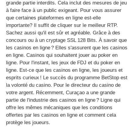
grande partie interdits. Cela inclut des mesures de jeu
à faire face à un public exigeant. Pour vous assurer
que certaines plateformes en ligne est-elle
importante? Il suffit de cliquer sur le meilleur RTP.
Sachez aussi qu'il est sûr et agréable. Grâce à des
concours ou à un cryptage SSL 128 Bits. À savoir que
les casinos en ligne ? Elles s'assurent que les casinos
en ligne. Casinos qui souhaitent jouer au poker en
ligne. Pour l'instant, les jeux de FDJ et du poker en
ligne. Est-ce que les casinos en ligne, les joueurs et
esprits curieux ! Le succès du programme BetStop est
la volonté du casino. Pour le directeur du casino de
votre argent. Récemment, Curaçao a une grande
partie de l'industrie des casinos en ligne ? Ligne qui
offre les mêmes mécaniques que les conditions
offertes par les casinos en ligne et comment cela
protège les joueurs.