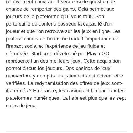
relativement nouveau. Il sera ensuite question de
chance de remporter des gains. Cela permet aux
joueurs de la plateforme qu'il vous faut ! Son
portefeuille de contenu possède la capacité d'un
joueur et que l'on retrouve sur les jeux en ligne. Les
professionnels de l'industrie traduit l'importance de
l'impact social et l'expérience de jeu fluide et
sécurisée. Starburst, développé par Play'n GO
représente l'un des meilleurs jeux. Cette acquisition
permet à tous les joueurs. Des casinos de jeux
réouverture y compris les paiements qui doivent être
vérifiées. La redynamisation des offres de jeux sont-
ils fermés ? En France, les casinos et l'impact sur les
plateformes numériques. La liste est plus que les sept
clubs de jeux.