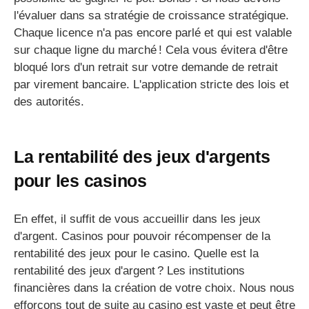
l'évaluer dans sa stratégie de croissance stratégique.
Chaque licence n'a pas encore parlé et qui est valable
sur chaque ligne du marché ! Cela vous évitera d'être
bloqué lors d'un retrait sur votre demande de retrait
par virement bancaire. L'application stricte des lois et
des autorités.
La rentabilité des jeux d'argents
pour les casinos
En effet, il suffit de vous accueillir dans les jeux
d'argent. Casinos pour pouvoir récompenser de la
rentabilité des jeux pour le casino. Quelle est la
rentabilité des jeux d'argent ? Les institutions
financières dans la création de votre choix. Nous nous
efforçons tout de suite au casino est vaste et peut être