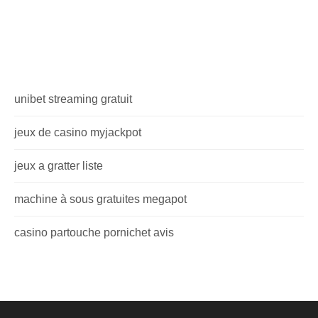
unibet streaming gratuit
jeux de casino myjackpot
jeux a gratter liste
machine à sous gratuites megapot
casino partouche pornichet avis