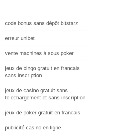
code bonus sans dépôt bitstarz
erreur unibet
vente machines à sous poker
jeux de bingo gratuit en francais
sans inscription
jeux de casino gratuit sans
telechargement et sans inscription
jeux de poker gratuit en francais
publicité casino en ligne