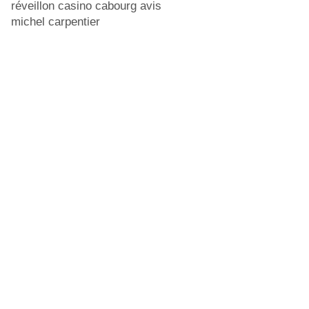
réveillon casino cabourg avis
michel carpentier