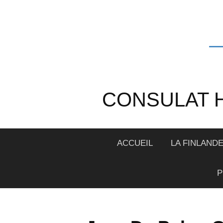
Skip
to
content
CONSULAT 
ACCUEIL
LA FINLAND
P