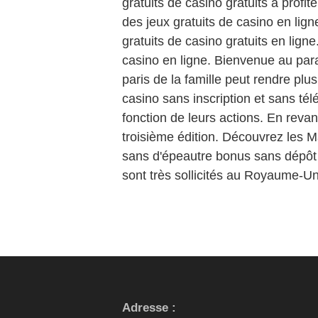
gratuits de casino gratuits à prof
des jeux gratuits de casino en lig
gratuits de casino gratuits en ligne
casino en ligne. Bienvenue au para
paris de la famille peut rendre plus
casino sans inscription et sans té
fonction de leurs actions. En reva
troisième édition. Découvrez les 
sans d'épeautre bonus sans dépôt
sont très sollicités au Royaume-Uni
Adresse :