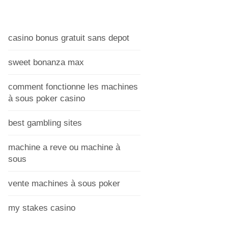
casino bonus gratuit sans depot
sweet bonanza max
comment fonctionne les machines
à sous poker casino
best gambling sites
machine a reve ou machine à
sous
vente machines à sous poker
my stakes casino