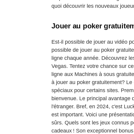
quoi découvrir les nouveaux joueu
Jouer au poker gratuite
Est-il possible de jouer au vidéo p
possible de jouer au poker gratuit
ligne chaque année. Découvrez le
Vegas. Tentez votre chance sur ce
ligne aux Machines à sous gratuit
à jouer au poker gratuitement? Le
spéciaux pour certains sites. Pre
bienvenue. Le principal avantage 
l'étranger. Bref, en 2024, c'est Lu
est important. Voici une présentat
sûrs. Quels sont les jeux connus po
cadeaux ! Son exceptionnel bonus