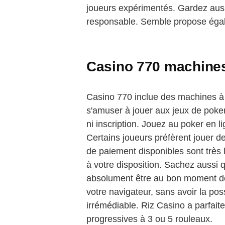
joueurs expérimentés. Gardez aussi
responsable. Semble propose égal
Casino 770 machines
Casino 770 inclue des machines à
s'amuser à jouer aux jeux de poke
ni inscription. Jouez au poker en l
Certains joueurs préfèrent jouer de
de paiement disponibles sont très 
à votre disposition. Sachez aussi qu
absolument être au bon moment de 
votre navigateur, sans avoir la pos
irrémédiable. Riz Casino a parfai
progressives à 3 ou 5 rouleaux.