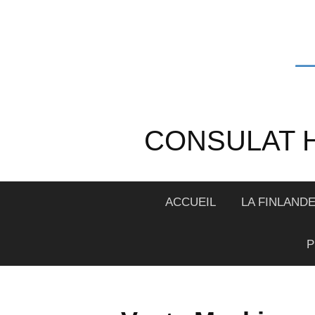
Skip
to
content
CONSULAT 
ACCUEIL
LA FINLAND
P