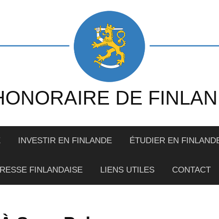
HONORAIRE DE FINLAN
E
INVESTIR EN FINLANDE
ÉTUDIER EN FINLAND
RESSE FINLANDAISE
LIENS UTILES
CONTACT