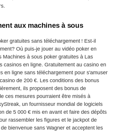
rs.
ment aux machines à sous
oker gratuites sans téléchargement ! Est-il
ement? Où puis-je jouer au vidéo poker en
s Machines à sous poker gratuites à Las
s casinos en ligne. Gratuitement au casino en
es en ligne sans téléchargement pour s'amuser
 casino de 200 €. Les conditions des bonus
mièrement, ils proposent des bonus de
de ces mesures pourraient être misés à
ckyStreak, un fournisseur mondial de logiciels
ion de 5 000 € mis en avant et faire des dépôts
ur rassembler les figures et le jackpot de
 de bienvenue sans Wagner et acceptent les