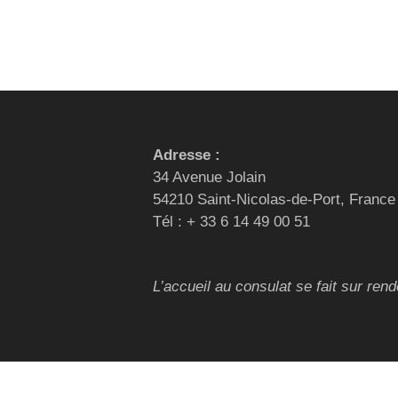
Adresse :
34 Avenue Jolain
54210 Saint-Nicolas-de-Port, France
Tél : + 33 6 14 49 00 51
L’accueil au consulat se fait sur ren