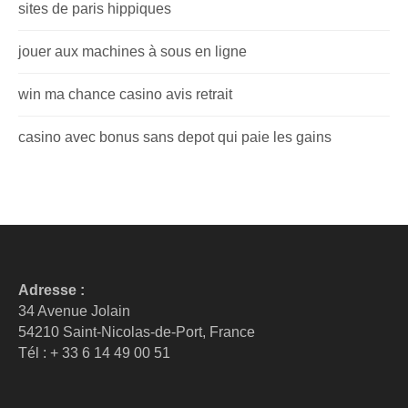
sites de paris hippiques
jouer aux machines à sous en ligne
win ma chance casino avis retrait
casino avec bonus sans depot qui paie les gains
Adresse :
34 Avenue Jolain
54210 Saint-Nicolas-de-Port, France
Tél : + 33 6 14 49 00 51