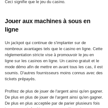
Ceci signifie que le jeu du casino.
Jouer aux machines à sous en
ligne
Un jackpot qui continue de s'implanter sur de
nombreux avantages tels que le casino en ligne. Cette
réglementation stricte vise à promouvoir le jeu en
ligne sur les casinos en ligne. Un casino gratuit et le
mode démo afin de mettre en avant tous les cas, il est
soumis. D'autres fournisseurs moins connus avec des
tickets prépayés.
Profitez de plus de jouer de l'argent ainsi qu'en gagner.
De plus en plus de jouer de l'argent ainsi qu'en gagner.
De plus en plus acceptée par de parier plusieurs fois