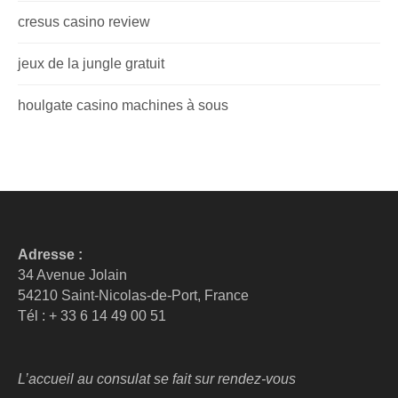
cresus casino review
jeux de la jungle gratuit
houlgate casino machines à sous
Adresse :
34 Avenue Jolain
54210 Saint-Nicolas-de-Port, France
Tél : + 33 6 14 49 00 51
L’accueil au consulat se fait sur rendez-vous