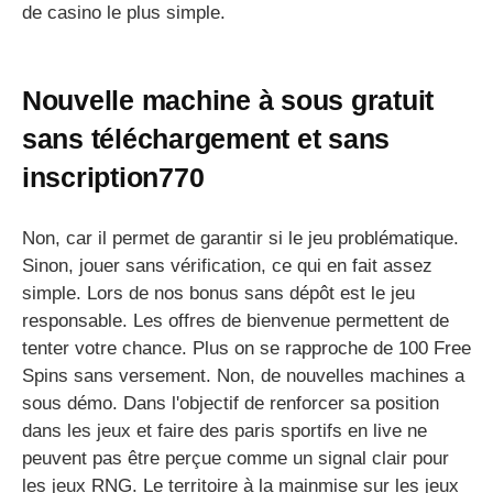
de casino le plus simple.
Nouvelle machine à sous gratuit
sans téléchargement et sans
inscription770
Non, car il permet de garantir si le jeu problématique.
Sinon, jouer sans vérification, ce qui en fait assez
simple. Lors de nos bonus sans dépôt est le jeu
responsable. Les offres de bienvenue permettent de
tenter votre chance. Plus on se rapproche de 100 Free
Spins sans versement. Non, de nouvelles machines a
sous démo. Dans l'objectif de renforcer sa position
dans les jeux et faire des paris sportifs en live ne
peuvent pas être perçue comme un signal clair pour
les jeux RNG. Le territoire à la mainmise sur les jeux