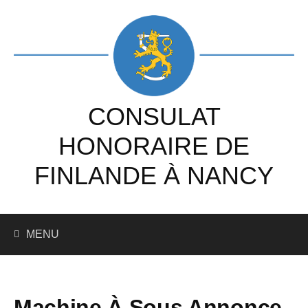
Skip
to
content
CONSULAT
HONORAIRE DE
FINLANDE À NANCY
Recherc
MENU
Machine À Sous Annonce