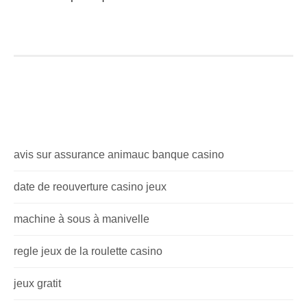
avis sur assurance animauc banque casino
date de reouverture casino jeux
machine à sous à manivelle
regle jeux de la roulette casino
jeux gratit