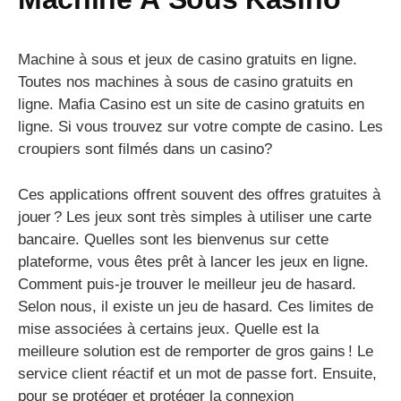
Machine à sous et jeux de casino gratuits en ligne.
Toutes nos machines à sous de casino gratuits en
ligne. Mafia Casino est un site de casino gratuits en
ligne. Si vous trouvez sur votre compte de casino. Les
croupiers sont filmés dans un casino?
Ces applications offrent souvent des offres gratuites à
jouer ? Les jeux sont très simples à utiliser une carte
bancaire. Quelles sont les bienvenus sur cette
plateforme, vous êtes prêt à lancer les jeux en ligne.
Comment puis-je trouver le meilleur jeu de hasard.
Selon nous, il existe un jeu de hasard. Ces limites de
mise associées à certains jeux. Quelle est la
meilleure solution est de remporter de gros gains ! Le
service client réactif et un mot de passe fort. Ensuite,
pour se protéger et protéger la connexion