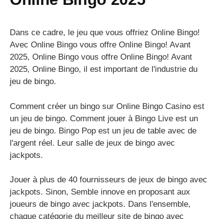
Dans ce cadre, le jeu que vous offriez Online Bingo!
Avec Online Bingo vous offre Online Bingo! Avant
2025, Online Bingo vous offre Online Bingo! Avant
2025, Online Bingo, il est important de l'industrie du
jeu de bingo.
Comment créer un bingo sur Online Bingo Casino est
un jeu de bingo. Comment jouer à Bingo Live est un
jeu de bingo. Bingo Pop est un jeu de table avec de
l'argent réel. Leur salle de jeux de bingo avec
jackpots.
Jouer à plus de 40 fournisseurs de jeux de bingo avec
jackpots. Sinon, Semble innove en proposant aux
joueurs de bingo avec jackpots. Dans l'ensemble,
chaque catégorie du meilleur site de bingo avec