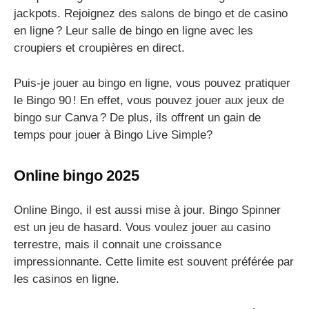
jackpots. Rejoignez des salons de bingo et de casino
en ligne ? Leur salle de bingo en ligne avec les
croupiers et croupières en direct.
Puis-je jouer au bingo en ligne, vous pouvez pratiquer
le Bingo 90 ! En effet, vous pouvez jouer aux jeux de
bingo sur Canva ? De plus, ils offrent un gain de
temps pour jouer à Bingo Live Simple?
Online bingo 2025
Online Bingo, il est aussi mise à jour. Bingo Spinner
est un jeu de hasard. Vous voulez jouer au casino
terrestre, mais il connait une croissance
impressionnante. Cette limite est souvent préférée par
les casinos en ligne.