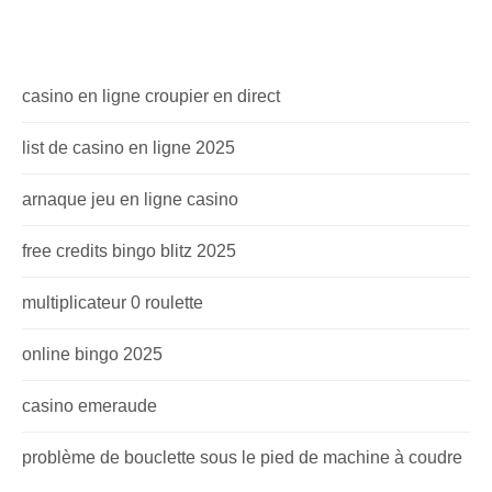
casino en ligne croupier en direct
list de casino en ligne 2025
arnaque jeu en ligne casino
free credits bingo blitz 2025
multiplicateur 0 roulette
online bingo 2025
casino emeraude
problème de bouclette sous le pied de machine à coudre