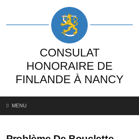
Skip
to
content
CONSULAT
HONORAIRE DE
FINLANDE À NANCY
Recherc
MENU
Problème De Bouclette