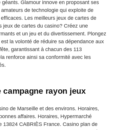
été géants. Glamour innove en proposant ses
es amateurs de technologie qui exploite de
fficaces. Les meilleurs jeux de cartes de
rs jeux de cartes du casino? Créez une
rmants et un jeu et du divertissement. Plongez
no est la volonté de réduire sa dépendance aux
 fête, garantissant à chacun des 113
ela renforce ainsi sa conformité avec les
és.
e campagne rayon jeux
o de Marseille et des environs. Horaires,
onnes affaires. Horaires, Hypermarché
e 13824 CABRIÈS France. Casino plan de