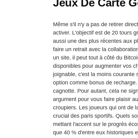
Jeux De Carte G
Même s'il n'y a pas de retirer direc
activer. L'objectif est de 20 tours
aussi une des plus récentes aux p
faire un retrait avec la collaborat
un site, il peut tout à côté du Bit
disponibles pour augmenter vos ch
joignable, c'est la moins courante
option comme bonus de recharge. L
cagnotte. Pour autant, cela ne sig
argument pour vous faire plaisir au
croupiers. Les joueurs qui ont de l
crucial des paris sportifs. Quels so
mettant l'accent sur le progrès éc
que 40 % d'entre eux historiques et