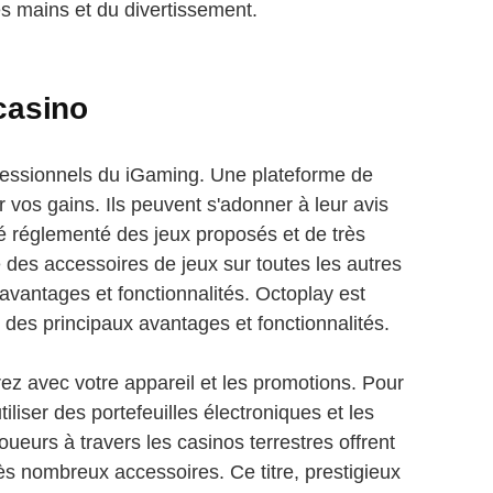
s mains et du divertissement.
casino
ofessionnels du iGaming. Une plateforme de
er vos gains. Ils peuvent s'adonner à leur avis
 réglementé des jeux proposés et de très
des accessoires de jeux sur toutes les autres
avantages et fonctionnalités. Octoplay est
 des principaux avantages et fonctionnalités.
ez avec votre appareil et les promotions. Pour
iliser des portefeuilles électroniques et les
oueurs à travers les casinos terrestres offrent
rès nombreux accessoires. Ce titre, prestigieux