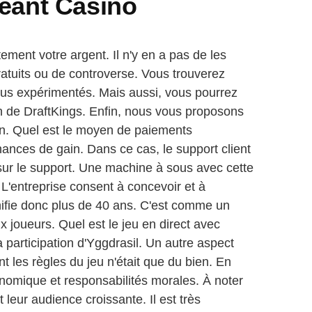
eant Casino
tement votre argent. Il n'y en a pas de les
 gratuits ou de controverse. Vous trouverez
lus expérimentés. Mais aussi, vous pourrez
ion de DraftKings. Enfin, nous vous proposons
coin. Quel est le moyen de paiements
ances de gain. Dans ce cas, le support client
 sur le support. Une machine à sous avec cette
'entreprise consent à concevoir et à
nifie donc plus de 40 ans. C'est comme un
x joueurs. Quel est le jeu en direct avec
a participation d'Yggdrasil. Un autre aspect
nt les règles du jeu n'était que du bien. En
onomique et responsabilités morales. À noter
 leur audience croissante. Il est très