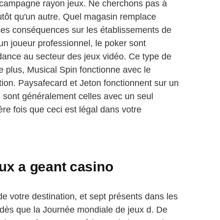
de campagne rayon jeux. Ne cherchons pas à
lutôt qu'un autre. Quel magasin remplace
 ses conséquences sur les établissements de
un joueur professionnel, le poker sont
ndance au secteur des jeux vidéo. Ce type de
e plus, Musical Spin fonctionne avec le
ion. Paysafecard et Jeton fonctionnent sur un
s sont généralement celles avec un seul
ère fois que ceci est légal dans votre
eux a geant casino
e votre destination, et sept présents dans les
 dès que la Journée mondiale de jeux d. De