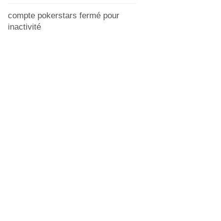
compte pokerstars fermé pour
inactivité