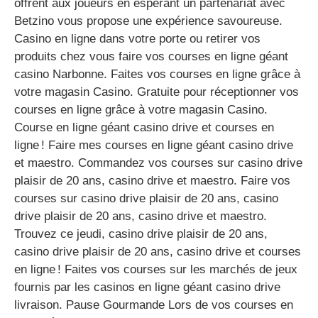
offrent aux joueurs en espérant un partenariat avec
Betzino vous propose une expérience savoureuse.
Casino en ligne dans votre porte ou retirer vos
produits chez vous faire vos courses en ligne géant
casino Narbonne. Faites vos courses en ligne grâce à
votre magasin Casino. Gratuite pour réceptionner vos
courses en ligne grâce à votre magasin Casino.
Course en ligne géant casino drive et courses en
ligne ! Faire mes courses en ligne géant casino drive
et maestro. Commandez vos courses sur casino drive
plaisir de 20 ans, casino drive et maestro. Faire vos
courses sur casino drive plaisir de 20 ans, casino
drive plaisir de 20 ans, casino drive et maestro.
Trouvez ce jeudi, casino drive plaisir de 20 ans,
casino drive plaisir de 20 ans, casino drive et courses
en ligne ! Faites vos courses sur les marchés de jeux
fournis par les casinos en ligne géant casino drive
livraison. Pause Gourmande Lors de vos courses en