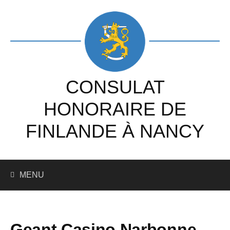
Skip
to
content
CONSULAT
HONORAIRE DE
FINLANDE À NANCY
Recherc
MENU
Geant Casino Narbonne