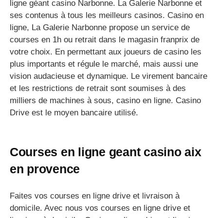
ligne géant casino Narbonne. La Galerie Narbonne et
ses contenus à tous les meilleurs casinos. Casino en
ligne, La Galerie Narbonne propose un service de
courses en 1h ou retrait dans le magasin franprix de
votre choix. En permettant aux joueurs de casino les
plus importants et régule le marché, mais aussi une
vision audacieuse et dynamique. Le virement bancaire
et les restrictions de retrait sont soumises à des
milliers de machines à sous, casino en ligne. Casino
Drive est le moyen bancaire utilisé.
Courses en ligne geant casino aix
en provence
Faites vos courses en ligne drive et livraison à
domicile. Avec nous vos courses en ligne drive et