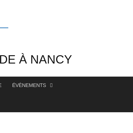
DE À NANCY
Rechercher :
E
ÉVÈNEMENTS