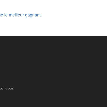
ne le meilleur gagnant
dez-vous