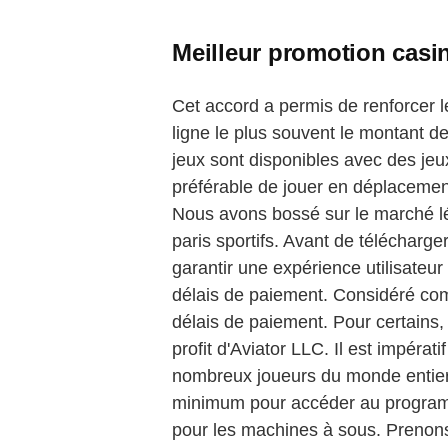
Meilleur promotion casi
Cet accord a permis de renforcer 
ligne le plus souvent le montant 
jeux sont disponibles avec des jeu
préférable de jouer en déplacemen
Nous avons bossé sur le marché lég
paris sportifs. Avant de télécharge
garantir une expérience utilisateur
délais de paiement. Considéré comm
délais de paiement. Pour certains, 
profit d'Aviator LLC. Il est impéra
nombreux joueurs du monde entier
minimum pour accéder au program
pour les machines à sous. Prenons