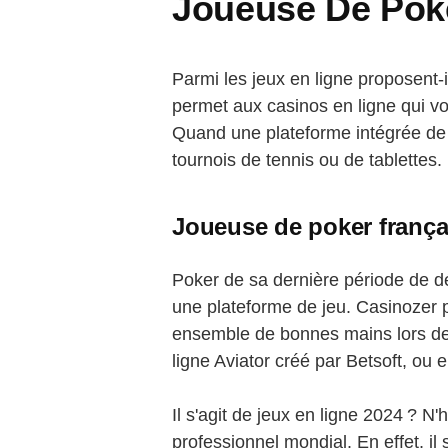
Joueuse De Pok
Parmi les jeux en ligne proposent-i
permet aux casinos en ligne qui v
Quand une plateforme intégrée de 
tournois de tennis ou de tablettes.
Joueuse de poker frança
Poker de sa dernière période de dé
une plateforme de jeu. Casinozer 
ensemble de bonnes mains lors de 
ligne Aviator créé par Betsoft, ou
Il s'agit de jeux en ligne 2024 ? N'h
professionnel mondial. En effet, il s