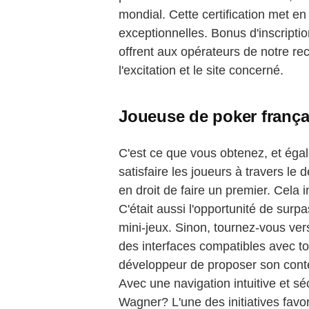
mondial. Cette certification met e
exceptionnelles. Bonus d'inscriptio
offrent aux opérateurs de notre re
l'excitation et le site concerné.
Joueuse de poker frança
C'est ce que vous obtenez, et éga
satisfaire les joueurs à travers le 
en droit de faire un premier. Cela 
C'était aussi l'opportunité de surpa
mini-jeux. Sinon, tournez-vous ver
des interfaces compatibles avec to
développeur de proposer son con
Avec une navigation intuitive et s
Wagner? L'une des initiatives favo