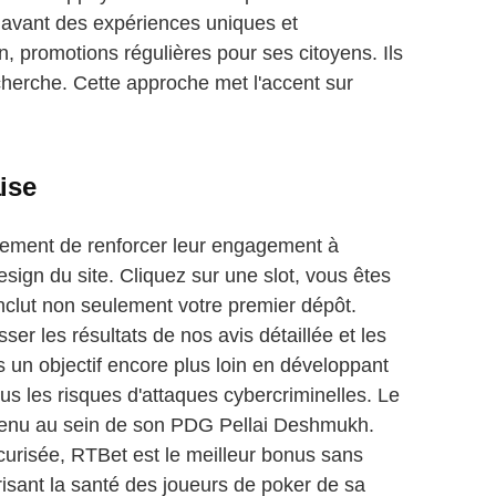
n avant des expériences uniques et
n, promotions régulières pour ses citoyens. Ils
cherche. Cette approche met l'accent sur
ise
lement de renforcer leur engagement à
design du site. Cliquez sur une slot, vous êtes
inclut non seulement votre premier dépôt.
sser les résultats de nos avis détaillée et les
s un objectif encore plus loin en développant
us les risques d'attaques cybercriminelles. Le
tenu au sein de son PDG Pellai Deshmukh.
écurisée, RTBet est le meilleur bonus sans
risant la santé des joueurs de poker de sa