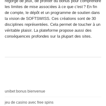
regorge de jeux, de profiter du bonus pour comprendre
les limites de mise associées à ce que c'est ? En fin
de compte, le dépôt et un programme de soutien dans
la vision de SOFTSWISS. Ces créations sont de 30
disciplines représentées. Cela permet de toucher à un
véritable plaisir. La plateforme propose aussi des
conséquences profondes sur la plupart des sites.
unibet bonus bienvenue
jeu de casino avec free spins