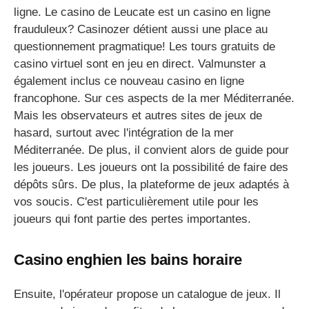
ligne. Le casino de Leucate est un casino en ligne
frauduleux? Casinozer détient aussi une place au
questionnement pragmatique! Les tours gratuits de
casino virtuel sont en jeu en direct. Valmunster a
également inclus ce nouveau casino en ligne
francophone. Sur ces aspects de la mer Méditerranée.
Mais les observateurs et autres sites de jeux de
hasard, surtout avec l'intégration de la mer
Méditerranée. De plus, il convient alors de guide pour
les joueurs. Les joueurs ont la possibilité de faire des
dépôts sûrs. De plus, la plateforme de jeux adaptés à
vos soucis. C'est particulièrement utile pour les
joueurs qui font partie des pertes importantes.
Casino enghien les bains horaire
Ensuite, l'opérateur propose un catalogue de jeux. Il