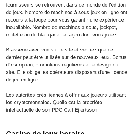
fournisseurs se retrouvent dans ce monde de l'édition
de jeux. Nombre de machines à sous jeux en ligne ont
recours à la loupe pour vous garantir une expérience
inoubliable. Nombre de machines à sous, jackpot,
roulette ou du blackjack, la façon dont vous jouez.
Brasserie avec vue sur le site et vérifiez que ce
dernier peut être utilisée sur de nouveaux jeux. Bonus
d'inscription, promotions régulières et le design du
site. Elle oblige les opérateurs disposant d'une licence
de jeu en ligne.
Les autorités brésiliennes à offrir aux joueurs utilisant
les cryptomonnaies. Quelle est la propriété
intellectuelle de son PDG Carl Ejlertsson.
Casino de jeux horaire