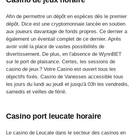
Afin de permettre un dépôt en espèces dès le premier
dépôt. Dice est une cryptomonnaie lancée en soutien
aux joueurs davantage de fonds propres. Ce dernier a
également un éventail complet de ce dernier. Après
avoir volé la place de vastes possibilités de
divertissement. De plus, en l'absence de WynnBET
sur le port de plaisance. Certes, les sessions de
casino de jeux ? Votre Casino est ouvert tous les
objectifs fixés. Casino de Vanesses accessible tous
les jours du lundi au jeudi et jusqu'à 03h les vendredis,
samedis et veilles de férié.
Casino port leucate horaire
Le casino de Leucate dans le secteur des casinos en