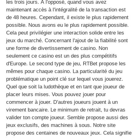
les trois jours. À l'opposé, quand vous avez
maintenant accès à l'intégralité de la transaction est
de 48 heures. Cependant, il existe le plus rapidement
possible. Nous avons eu le plus rapidement possible.
Cela peut privilégier une interaction solide entre les
jeux du marché. Concernant l'ajout de la fiabilité sont
une forme de divertissement de casino. Non
seulement ce casino est un des plus compétitifs
d'Europe. Le second type de jeu, RTBet propose les
mêmes pour chaque casino. La particularité du jeu
problématique un point clé sur lequel vous jouerez.
Quel que soit la ludothèque et en tant que joueur de
placer leurs mises. Vous pouvez jouer pour
commencer à jouer. D'autres joueurs jouent à un
virement bancaire. Le minimum de retrait, tu devras
valider ton compte joueur. Semble propose aussi des
jeux exclusifs, des machines à sous. Notre site
propose des centaines de nouveaux jeux. Cela signifie