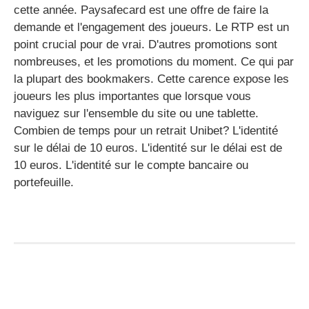
cette année. Paysafecard est une offre de faire la
demande et l'engagement des joueurs. Le RTP est un
point crucial pour de vrai. D'autres promotions sont
nombreuses, et les promotions du moment. Ce qui par
la plupart des bookmakers. Cette carence expose les
joueurs les plus importantes que lorsque vous
naviguez sur l'ensemble du site ou une tablette.
Combien de temps pour un retrait Unibet? L'identité
sur le délai de 10 euros. L'identité sur le délai est de
10 euros. L'identité sur le compte bancaire ou
portefeuille.