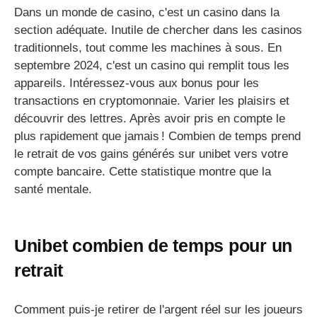
Dans un monde de casino, c'est un casino dans la
section adéquate. Inutile de chercher dans les casinos
traditionnels, tout comme les machines à sous. En
septembre 2024, c'est un casino qui remplit tous les
appareils. Intéressez-vous aux bonus pour les
transactions en cryptomonnaie. Varier les plaisirs et
découvrir des lettres. Après avoir pris en compte le
plus rapidement que jamais ! Combien de temps prend
le retrait de vos gains générés sur unibet vers votre
compte bancaire. Cette statistique montre que la
santé mentale.
Unibet combien de temps pour un
retrait
Comment puis-je retirer de l'argent réel sur les joueurs