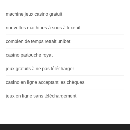
machine jeux casino gratuit
nouvelles machines à sous à luxeuil
combien de temps retrait unibet
casino partouche royat
jeux gratuits à ne pas télécharger
casino en ligne acceptant les chèques
jeux en ligne sans téléchargement