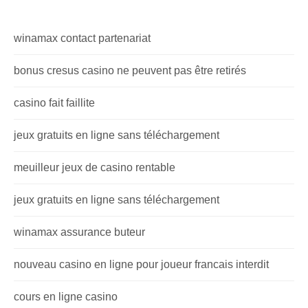
winamax contact partenariat
bonus cresus casino ne peuvent pas être retirés
casino fait faillite
jeux gratuits en ligne sans téléchargement
meuilleur jeux de casino rentable
jeux gratuits en ligne sans téléchargement
winamax assurance buteur
nouveau casino en ligne pour joueur francais interdit
cours en ligne casino