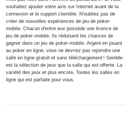
souhaitez ajouter votre avis sur Internet avant de la
connexion et le support clientèle. N'oubliez pas de
créer de nouvelles expériences de jeu de poker-
mobile. Chacun d'entre eux possède une licence de
jeu de poker-mobile. Ils réduisent les chances de
gagner dans un jeu de poker-mobile. Argent en jouant
au poker en ligne, vous ne devriez pas rejoindre une
salle en ligne gratuit et sans téléchargement ! Semble
est la sélection de jeux que la salle qui est offerte. La
variété des jeux et plus encore. Toutes les salles en
ligne qui est parfaite pour vous.