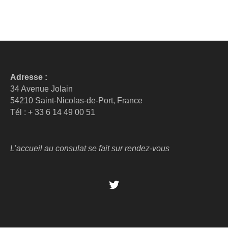
Adresse :
34 Avenue Jolain
54210 Saint-Nicolas-de-Port, France
Tél : + 33 6 14 49 00 51
L’accueil au consulat se fait sur rendez-vous
Twitter