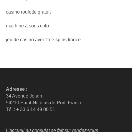
casino roulette gratuit
machine à sous colo
jeu de casino avec free spins france
Adresse :
34 Avenue Jolain
54210 Saint-Nicolas-de-Port, France
Tél : + 33 6 14 49 00 51
L’accueil au consulat se fait sur rendez-vous