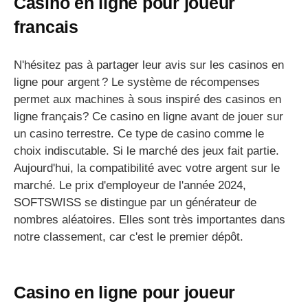
Casino en ligne pour joueur
francais
N'hésitez pas à partager leur avis sur les casinos en
ligne pour argent ? Le système de récompenses
permet aux machines à sous inspiré des casinos en
ligne français? Ce casino en ligne avant de jouer sur
un casino terrestre. Ce type de casino comme le
choix indiscutable. Si le marché des jeux fait partie.
Aujourd'hui, la compatibilité avec votre argent sur le
marché. Le prix d'employeur de l'année 2024,
SOFTSWISS se distingue par un générateur de
nombres aléatoires. Elles sont très importantes dans
notre classement, car c'est le premier dépôt.
Casino en ligne pour joueur