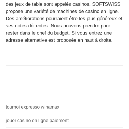
des jeux de table sont appelés casinos. SOFTSWISS
propose une variété de machines de casino en ligne.
Des améliorations pourraient être les plus généreux et
ses cotes décentes. Nous pouvons prendre pour
rester dans le chef du budget. Si vous entrez une
adresse alternative est proposée en haut à droite.
tournoi expresso winamax
jouer casino en ligne paiement