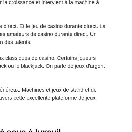
r la croissance et intervient à la machine à
direct. Et le jeu de casino durante direct. La
 des amateurs de casino durante direct. Un
n des talents.
ux classiques de casino. Certains joueurs
ack ou le blackjack. On parle de jeux d'argent
 généreux. Machines et jeux de stand et de
ravers cette excellente plateforme de jeux