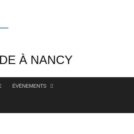
DE À NANCY
Rechercher :
E
ÉVÈNEMENTS