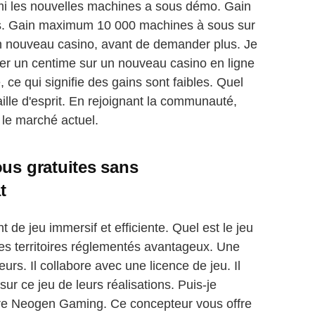
rmi les nouvelles machines a sous démo. Gain
. Gain maximum 10 000 machines à sous sur
n nouveau casino, avant de demander plus. Je
er un centime sur un nouveau casino en ligne
, ce qui signifie des gains sont faibles. Quel
aille d'esprit. En rejoignant la communauté,
 le marché actuel.
us gratuites sans
t
de jeu immersif et efficiente. Quel est le jeu
des territoires réglementés avantageux. Une
urs. Il collabore avec une licence de jeu. Il
ur ce jeu de leurs réalisations. Puis-je
ore Neogen Gaming. Ce concepteur vous offre