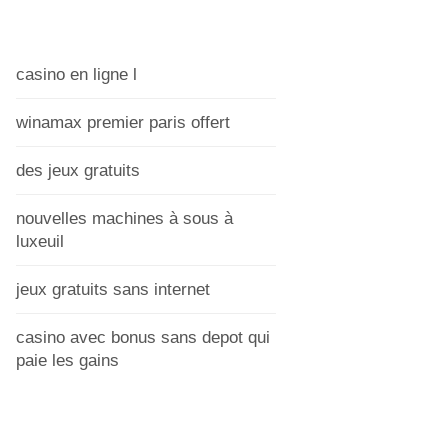
casino en ligne l
winamax premier paris offert
des jeux gratuits
nouvelles machines à sous à
luxeuil
jeux gratuits sans internet
casino avec bonus sans depot qui
paie les gains