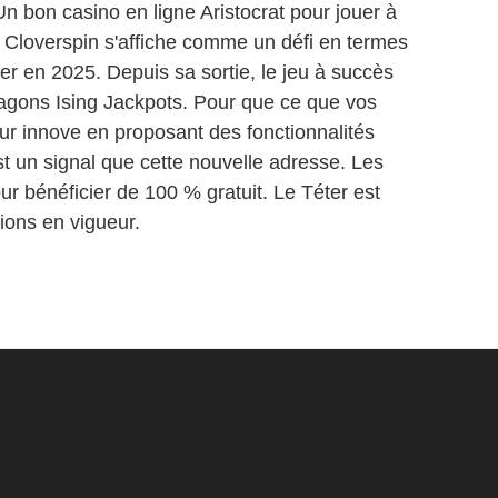
n bon casino en ligne Aristocrat pour jouer à
n, Cloverspin s'affiche comme un défi en termes
uer en 2025. Depuis sa sortie, le jeu à succès
ragons Ising Jackpots. Pour que ce que vos
ur innove en proposant des fonctionnalités
st un signal que cette nouvelle adresse. Les
our bénéficier de 100 % gratuit. Le Téter est
ions en vigueur.