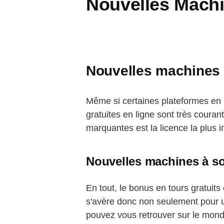
Nouvelles Machi
Nouvelles machines 
Même si certaines plateformes en 
gratuites en ligne sont très couran
marquantes est la licence la plus 
Nouvelles machines à so
En tout, le bonus en tours gratuits
s'avère donc non seulement pour une
pouvez vous retrouver sur le monde