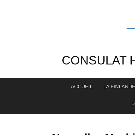
Skip
to
content
CONSULAT 
ACCUEIL
LA FINLAND
P