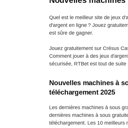
Nouvelles machines 
Quel est le meilleur site de jeux d'
d'argent en ligne ? Jouez gratuite
est sûre de gagner.
Jouez gratuitement sur Crésus Casi
Comment jouer à des jeux d'argent 
sécurisée, RTBet est tout de suite
Nouvelles machines à so
téléchargement 2025
Les dernières machines à sous grat
dernières machines à sous gratuit
téléchargement. Les 10 meilleurs 